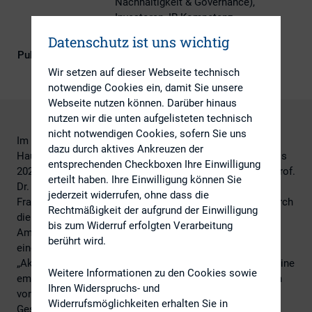
Nachhaltigkeit & Governance),
Investoren, IR-Kompetenz,
Kapitalmarktrecht
Datenschutz ist uns wichtig
Publikationsform
DIRK-Publikationen
Wir setzen auf dieser Webseite technisch
notwendige Cookies ein, damit Sie unsere
Webseite nutzen können. Darüber hinaus
nutzen wir die unten aufgelisteten technisch
nicht notwendigen Cookies, sofern Sie uns
Im Rahmen einer empirischen Untersuchung von 172
dazu durch aktives Ankreuzen der
Hauptversammlungen von DAX-Unternehmen von 2016 bis
entsprechenden Checkboxen Ihre Einwilligung
2021 gingen Benjamin Ruppert (Commerzbank AG) und Prof.
erteilt haben. Ihre Einwilligung können Sie
Dr. Stephan Schöning (SRH Hochschule Heidelberg) der
jederzeit widerrufen, ohne dass die
Frage nach, ob die Wahrnehmung der Aktionärsrechte durch
Rechtmäßigkeit der aufgrund der Einwilligung
die virtuelle Durchführung verändert wurde.
bis zum Widerruf erfolgten Verarbeitung
Am 14. Dezember 2021 stellten die Autoren im Rahmen
berührt wird.
eines DIRK-Webinars die Ergebnisse der Studie
„Aktionärsrechte auf virtuellen Hauptversammlungen – Eine
Weitere Informationen zu den Cookies sowie
empirische Untersuchung von DAX-Hauptversammlungen
Ihren Widerspruchs- und
von 2016 bis 2021 und der Auswirkungen der Covid-19-
Widerrufsmöglichkeiten erhalten Sie in
Gesetzgebung auf die Ausübung von Aktionärsrechten“