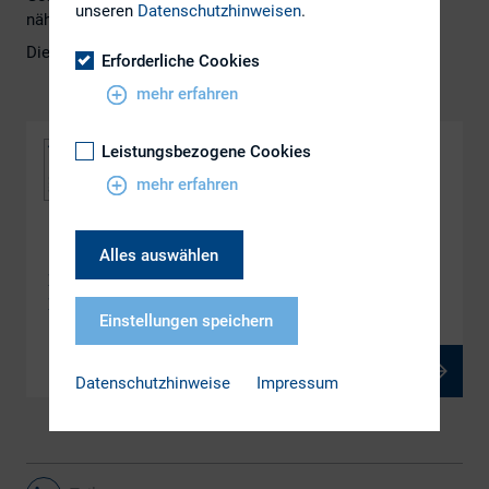
unseren
Datenschutzhinweisen
.
näher vor.
Die Videoaufzeichnung des Webinars finden Sie
hier
.
Erforderliche Cookies
mehr erfahren
Leistungsbezogene Cookies
mehr erfahren
DOWNLOAD
Alles auswählen
DIRK-Webinar: Aktionärsrechte auf virtuellen
Hauptversammlungen
Einstellungen speichern
PDF, 402 kB
Datenschutzhinweise
Impressum