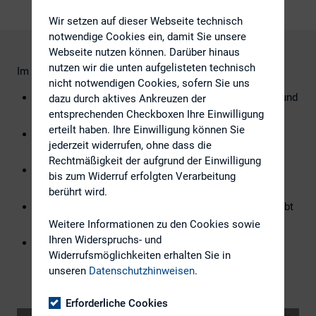
Wir setzen auf dieser Webseite technisch
notwendige Cookies ein, damit Sie unsere
Webseite nutzen können. Darüber hinaus
nutzen wir die unten aufgelisteten technisch
Im Webinar wurden folgende Fragestellungen behandelt:
nicht notwendigen Cookies, sofern Sie uns
Buy and hold? – Werden Corporate Bonds gehandelt und
dazu durch aktives Ankreuzen der
warum?
entsprechenden Checkboxen Ihre Einwilligung
erteilt haben. Ihre Einwilligung können Sie
Wie kann die Liquidität im Sekundärmarkt gemessen
jederzeit widerrufen, ohne dass die
werden?
Rechtmäßigkeit der aufgrund der Einwilligung
Bedeutung des Sekundärmarktes von Anleihen und
bis zum Widerruf erfolgten Verarbeitung
Einfluss auf die Refinanzierung?
berührt wird.
Wie wird die Allokationsliste festgelegt und warum gibt
es einen Sekundärmarkt?
Weitere Informationen zu den Cookies sowie
Ihren Widerspruchs- und
Wie ticken Bondinvestoren und was erwarten sie von
Widerrufsmöglichkeiten erhalten Sie in
Creditor Relations?
unseren
Datenschutzhinweisen
.
Erforderliche Cookies