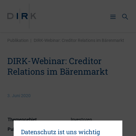
Publikation
|
DIRK-Webinar: Creditor Relations im Bärenmarkt
DIRK-Webinar: Creditor
Relations im Bärenmarkt
3. Juni 2020
Themengebiet
Investoren
Publikationsform
DIRK-Publikationen
Datenschutz ist uns wichtig