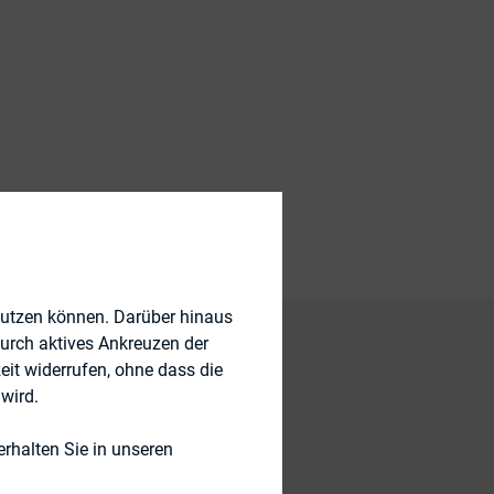
nutzen können. Darüber hinaus
durch aktives Ankreuzen der
eit widerrufen, ohne dass die
wird.
nder Beliebtheit.
ardividende oder
rhalten Sie in unseren
ehmen seine