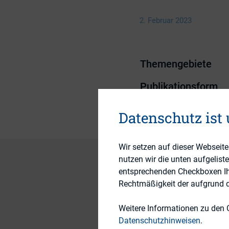
2. Februar 2023
Themengebiete
Publikationsform
Datenschutz ist
Wir setzen auf dieser Webseit
nutzen wir die unten aufgelist
entsprechenden Checkboxen Ihre
Rechtmäßigkeit der aufgrund de
Die Aktiendividend
Sie räumt den Aktio
Weitere Informationen zu den 
Aktien der Gesells
Datenschutzhinweisen
.