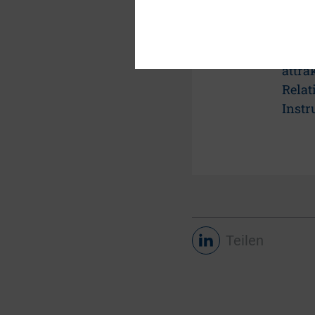
DOWN
DIRK-
Aktie
attra
Relat
Inst
Teilen