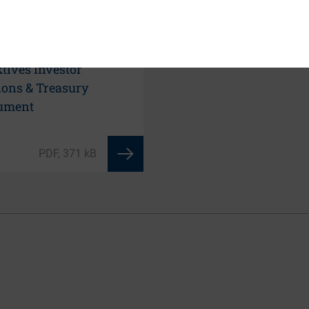
LOAD
Webinar: Die
ndividende – ein
ktives Investor
ions & Treasury
rument
PDF, 371 kB