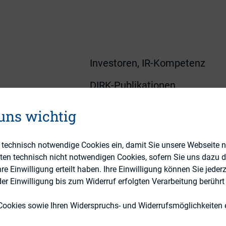
Investoren, IR-Kompetenz
DIRK-Publikationen
 uns wichtig
e technisch notwendige Cookies ein, damit Sie unsere Webseite 
eten technisch nicht notwendigen Cookies, sofern Sie uns dazu 
 Einwilligung erteilt haben. Ihre Einwilligung können Sie jederz
r Einwilligung bis zum Widerruf erfolgten Verarbeitung berührt 
e erfreut sich bei deutschen Unternehmen zunehme
nären das Recht ein, zwischen der traditionellen B
Cookies sowie Ihren Widerspruchs- und Widerrufsmöglichkeiten e
chaft zu wählen. Auf diese Weise kann das Untern