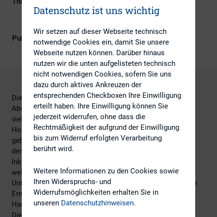
Themengebiete
ESG (inkl. Nachhaltigkeit &
Datenschutz ist uns wichtig
Governance), Investoren, IR-
Kompetenz, Kapitalmarktrecht
Wir setzen auf dieser Webseite technisch
Publikationsform
DIRK-Publikationen
notwendige Cookies ein, damit Sie unsere
Webseite nutzen können. Darüber hinaus
nutzen wir die unten aufgelisteten technisch
nicht notwendigen Cookies, sofern Sie uns
dazu durch aktives Ankreuzen der
entsprechenden Checkboxen Ihre Einwilligung
Die ersten Ergebnisse der Hauptversammlungen und
erteilt haben. Ihre Einwilligung können Sie
Abstimmungen in Deutschland liegen vor. Sie sind
jederzeit widerrufen, ohne dass die
vielschichtig und geben Anlass zur Diskussion. Angelika
Rechtmäßigkeit der aufgrund der Einwilligung
Horstmeier und Sandro Barbato von Alliance Advisors
bis zum Widerruf erfolgten Verarbeitung
geben uns Einblicke in die Hauptversammlungen, die seit
berührt wird.
dem 1. Februar stattgefunden haben, also seit dem
Inkrafttreten der neuen ISS Richtlinien. Sie zeigen auf,
Weitere Informationen zu den Cookies sowie
welche Maßnahmen Erfolg versprechen und was
Ihren Widerspruchs- und
Unternehmen vermeiden sollten, um die Chancen auf eine
Widerrufsmöglichkeiten erhalten Sie in
Erneuerung der Genehmigung zur Abhaltung virtueller
unseren
Datenschutzhinweisen
.
Hauptversammlungen zu erhöhen.
Die Präsentation als Download finden Sie
hier
.