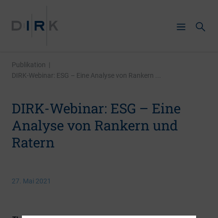
Publikation
|
DIRK-Webinar: ESG – Eine Analyse von Rankern ...
DIRK-Webinar: ESG – Eine
Analyse von Rankern und
Ratern
27. Mai 2021