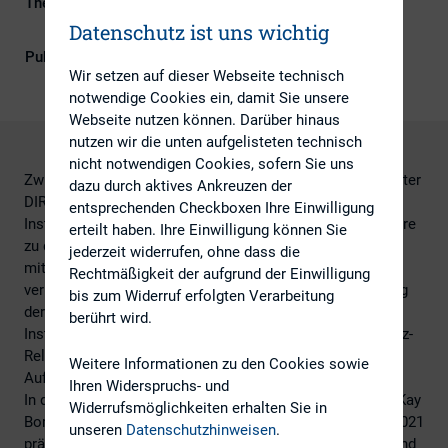
Themengebiete
Berichterstattung, ESG (inkl.
Nachhaltigkeit & Governance)
Datenschutz ist uns wichtig
Publikationsform
DIRK-Publikationen
Wir setzen auf dieser Webseite technisch
notwendige Cookies ein, damit Sie unsere
Webseite nutzen können. Darüber hinaus
nutzen wir die unten aufgelisteten technisch
nicht notwendigen Cookies, sofern Sie uns
Zwischen dem 23. März und 7. April 2021 hat der DIRK unter
dazu durch aktives Ankreuzen der
DIRK-Mitgliedern eine Umfrage zu allen uns bekannten
entsprechenden Checkboxen Ihre Einwilligung
Institutionen mit ESG-Bezug durchgeführt und Kommentare
erteilt haben. Ihre Einwilligung können Sie
zu den einzelnen Institutionen, ihrer Relevanz sowie dem
jederzeit widerrufen, ohne dass die
mit dem Bedienen der entsprechenden Anforderungen
Rechtmäßigkeit der aufgrund der Einwilligung
verbundenen Aufwand abgefragt. Ziel war es, die Erfüllung
bis zum Widerruf erfolgten Verarbeitung
der Vorgaben oder Empfehlungen der benannten
berührt wird.
Institutionen in vier Gruppen nach einer Aufwand-Relevanz-
Relation einzuordnen – von „hohe Relevanz / geringer
Weitere Informationen zu den Cookies sowie
Aufwand“ bis „geringe Relevanz / hoher Aufwand“.
Ihren Widerspruchs- und
In dem am 27.05.2021 durchgeführten DIRK-Webinar hat Kay
Widerrufsmöglichkeiten erhalten Sie in
Bommer die Ergebnisse der Umfrage aus dem Frühjahr 2021
unseren
Datenschutzhinweisen
.
präsentiert. Aus der Praxis berichteten Dr. Adam Strzyz und