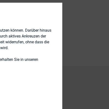
 Governance)
nutzen können. Darüber hinaus
durch aktives Ankreuzen der
eit widerrufen, ohne dass die
wird.
rhalten Sie in unseren
Unternehmen sowie
und Prof. Dr. Bassen
nomie im Kontext