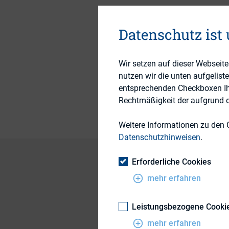
15. September 2020
Datenschutz ist
Themengebiete
Wir setzen auf dieser Webseit
nutzen wir die unten aufgelist
Publikationsform
entsprechenden Checkboxen Ihre
Rechtmäßigkeit der aufgrund de
Weitere Informationen zu den 
Datenschutzhinweisen
.
Erforderliche Cookies
mehr erfahren
Mit der am 18.06.
auf Investoren kurzf
Leistungsbezogene Cooki
von der Universitä
mehr erfahren