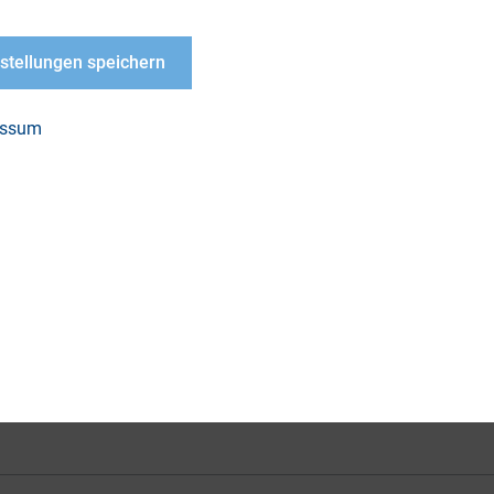
tsverpflichtungen und zeigen den Handlungsbedarf 
nzt wird dieser Vortrag durch Oliver Stratmann v
nstellungen speichern
ahrungen und die praktische Relevanz des Themas b
essum
LOAD
-Webinar_EU-
nomie-Das-fehlende-
eteil-zur-
altigkeitsberichterstattung
PDF, 1 MB