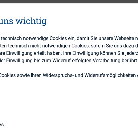
 uns wichtig
Berichterstattung, ESG (inkl. Nachhaltigkeit &
e technisch notwendige Cookies ein, damit Sie unsere Webseite 
eten technisch nicht notwendigen Cookies, sofern Sie uns dazu 
DIRK-Publikationen
 Einwilligung erteilt haben. Ihre Einwilligung können Sie jederz
r Einwilligung bis zum Widerruf erfolgten Verarbeitung berührt 
Cookies sowie Ihren Widerspruchs- und Widerrufsmöglichkeiten e
20 in Kraft getretenen EU-Taxonomie kommen auf 
ristig neue Berichtspflichten zu. Prof. Dr. Lopatta 
es
t Hamburg geben einen Überblick über die EU-Taxo