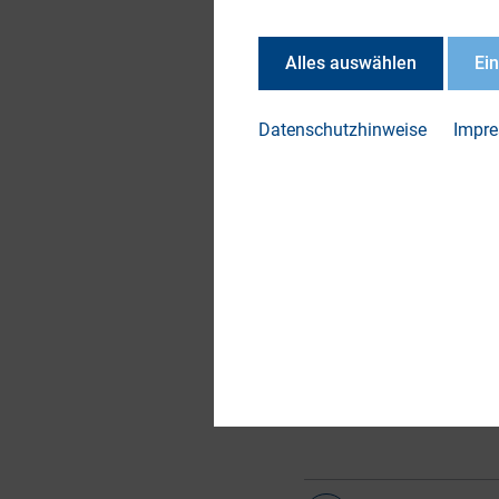
bestehender Berich
Relations auf. Ergä
Alles auswählen
Ei
der über seine Erf
Datenschutzhinweise
Impr
DOWN
DIRK
Taxo
Puzzl
Nachh