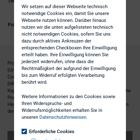
Themengebiete
Berichterstattung, ESG (inkl.
Wir setzen auf dieser Webseite technisch
Nachhaltigkeit & Governance), IR-
notwendige Cookies ein, damit Sie unsere
Kompetenz
Webseite nutzen können. Darüber hinaus
Publikationsform
DIRK-Publikationen
nutzen wir die unten aufgelisteten technisch
nicht notwendigen Cookies, sofern Sie uns
dazu durch aktives Ankreuzen der
entsprechenden Checkboxen Ihre Einwilligung
erteilt haben. Ihre Einwilligung können Sie
jederzeit widerrufen, ohne dass die
Prof. Christian P. Hoffmann und Sandra Binder-Tietz
Rechtmäßigkeit der aufgrund der Einwilligung
(Universität Leipzig & Center for Research in Financial
bis zum Widerruf erfolgten Verarbeitung
Communication) präsentieren die Ergebnisse der neuen
berührt wird.
DIRK-Forschungsreihe „Nachhaltigkeit in der
Kapitalmarktkommunikation“. Martin Ziegenbalg (Deutsche
Weitere Informationen zu den Cookies sowie
Post DHL Group) berichtet über Erfahrungen und die
Ihren Widerspruchs- und
Herausforderungen der Nachhaltigkeitskommunikation an
Widerrufsmöglichkeiten erhalten Sie in
den Kapitalmarkt.
unseren
Datenschutzhinweisen
.
Erforderliche Cookies