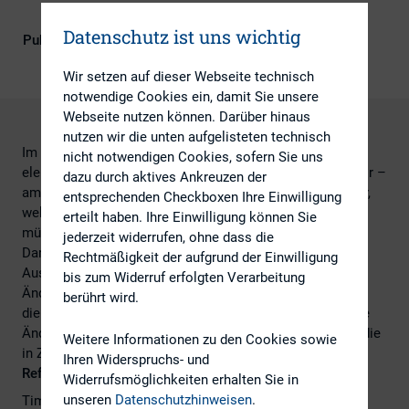
Kapitalmarktrecht
Datenschutz ist uns wichtig
Publikationsform
DIRK-Publikationen
Wir setzen auf dieser Webseite technisch
notwendige Cookies ein, damit Sie unsere
Webseite nutzen können. Darüber hinaus
nutzen wir die unten aufgelisteten technisch
Im Webinar stellen wir den neuen Prozess der BaFin zur
nicht notwendigen Cookies, sofern Sie uns
elektronischen Übermittlung von Insiderinformationen vor –
dazu durch aktives Ankreuzen der
am Beispiel des IR-Cockpits von EQS. Dabei erläutern wir,
entsprechenden Checkboxen Ihre Einwilligung
welche Anforderungen Emittenten künftig beachten
erteilt haben. Ihre Einwilligung können Sie
müssen.
jederzeit widerrufen, ohne dass die
Darüber hinaus geben wir einen Ausblick auf die
Rechtmäßigkeit der aufgrund der Einwilligung
Auswirkungen auf die Ad-hoc Publizität durch die
bis zum Widerruf erfolgten Verarbeitung
Änderungen von Art. 17 MAR im Zuge des EU Listing Act,
berührt wird.
die im Juni 2026 in Kraft treten. Dies betrifft vor allem die
Änderungen im Umgang mit gestreckten Sachverhalten, die
Weitere Informationen zu den Cookies sowie
in Zukunft später zu veröffentlichen sind.
Ihren Widerspruchs- und
Referenten
Widerrufsmöglichkeiten erhalten Sie in
unseren
Datenschutzhinweisen
.
Timo Holzborn, Orrick, Herrington & Sutcliffe LLP