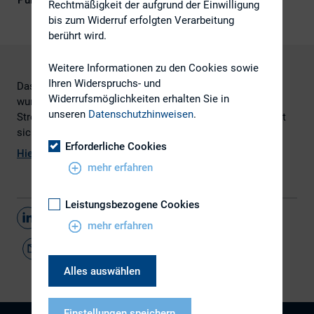
Publikationsform
DIRK-Publikationen
Rechtmäßigkeit der aufgrund der Einwilligung
bis zum Widerruf erfolgten Verarbeitung
berührt wird.
Weitere Informationen zu den Cookies sowie
Ihren Widerspruchs- und
Das DIRK White Paper: Fixed Income Investor Relations
Widerrufsmöglichkeiten erhalten Sie in
wurde verfasst von Dr. Stephan Lowis und Prof. Dr. Olaf
unseren
Datenschutzhinweisen
.
Streuer. Die 2. Auflage erschien im Jahr 2011 und befindet
sich jetzt in Überarbeitung.
Erforderliche Cookies
Hier
geht es zum Download.
mehr erfahren
Leistungsbezogene Cookies
Teilen
mehr erfahren
Alles auswählen
Einstellungen speichern