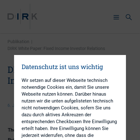
Publikation
|
DIRK White Paper: Fixed Income Investor Relations
Datenschutz ist uns wichtig
DIRK White Paper: Fixed
Income Investor Relations
Wir setzen auf dieser Webseite technisch
notwendige Cookies ein, damit Sie unsere
Webseite nutzen können. Darüber hinaus
nutzen wir die unten aufgelisteten technisch
6. Juli 2016
nicht notwendigen Cookies, sofern Sie uns
dazu durch aktives Ankreuzen der
entsprechenden Checkboxen Ihre Einwilligung
erteilt haben. Ihre Einwilligung können Sie
Themengebiet
Investoren
jederzeit widerrufen, ohne dass die