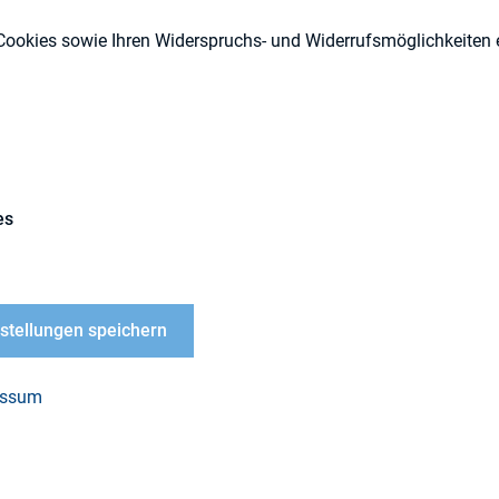
Berichterstattung
Cookies sowie Ihren Widerspruchs- und Widerrufsmöglichkeiten e
Externe Publikationen
es
 hat eine Studie zu den Geschäftsberichten 201
. Die Studie beschäftigt sich mit der Umsetzung d
nstellungen speichern
gungsstandards in den Geschäftsberichten und w
ehen.
essum
ie
hier.