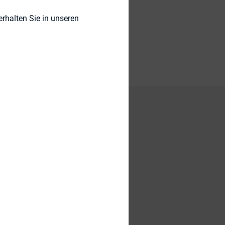
rhalten Sie in unseren
3 im MDAX und
es
ie Unternehmen und