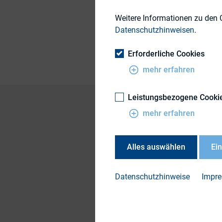
Themengebiet
Weitere Informationen zu den 
Datenschutzhinweisen
.
Publikationsform
Erforderliche Cookies
mehr erfahren
Leistungsbezogene Cooki
mehr erfahren
ergo Kommunikation
SDAX veröffentlicht
Alles auswählen
Ei
neuen Rechnungsle
Prüfer mit ihr umg
Datenschutzhinweise
Impr
Die Studie finden S