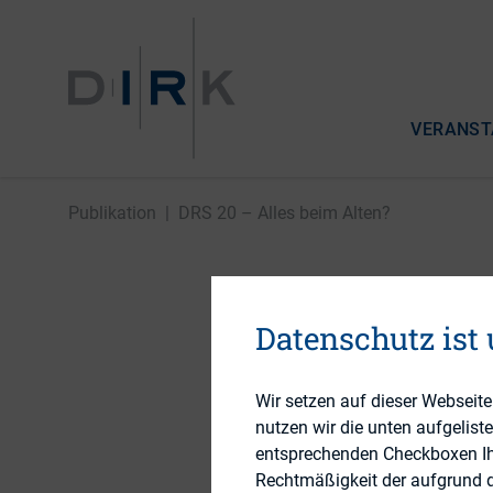
VERANST
Publikation
|
DRS 20 – Alles beim Alten?
DRS 20 –
Datenschutz ist
Wir setzen auf dieser Webseit
21. Mai 2014
nutzen wir die unten aufgelist
entsprechenden Checkboxen Ihre
Rechtmäßigkeit der aufgrund de