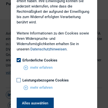
erteilt haben. Ihre Einwilligung können Sie
Publikationsform
Externe Publikationen
jederzeit widerrufen, ohne dass die
Rechtmäßigkeit der aufgrund der Einwilligung
bis zum Widerruf erfolgten Verarbeitung
berührt wird.
Weitere Informationen zu den Cookies sowie
Anlässlich der DIRK-Jahreskonferenz 2008 stellte die DVFA
Ihren Widerspruchs- und
ein Update des Best Practice-Leitfadens vor. Die Grundsätze
Widerrufsmöglichkeiten erhalten Sie in
in ihrer Version 3.0 weisen erstmalig die Ergebnisse von
unseren
Datenschutzhinweisen
.
DVFA-Perception Profiles aus. Im Update der DVFA-
Grundsätze werden nunmehr konsolidierte und
anonymisierte Auswertungen der IR-Performance deutscher
Erforderliche Cookies
Unternehmen auf Basis einzelner Grundsätze gezeigt.
mehr erfahren
vollständige Studie
Leistungsbezogene Cookies
mehr erfahren
Teilen
Alles auswählen