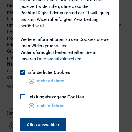
Die DVFA-Grundsätze für Effektive Finanzkommunikation
jederzeit widerrufen, ohne dass die
beschreiben Erwartungen institutioneller Anleger und
Rechtmäßigkeit der aufgrund der Einwilligung
Finanzanalysten an die Finanzkommunikation von
bis zum Widerruf erfolgten Verarbeitung
Unternehmen und erläutern, wie Abweichungen von diesen
berührt wird.
Erwartungen unter Umständen von den Adressaten
interpretiert werden können. In Form von 32 Leitsätzen,
Weitere Informationen zu den Cookies sowie
Erklärungen und praktischen Beispielen enthalten die
Ihren Widerspruchs- und
Grundsätze Handlungsempfehlungen, wie kommunikativ
Widerrufsmöglichkeiten erhalten Sie in
potenziell missverständliches Verhalten, das sich zum
unseren
Datenschutzhinweisen
.
Nachteil des Emittenten auswirken könnte, durch
sachkundige und an den Erwartungen der Zielgruppe
Erforderliche Cookies
orientierte Investor Relations vermieden werden kann.
mehr erfahren
vollständige Grundsätze (pdf-Datei, 250 KB)
Leistungsbezogene Cookies
mehr erfahren
Teilen
Alles auswählen