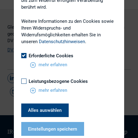
bis zum Widerruf erfolgten Verarbeitung
berührt wird.
Weitere Informationen zu den Cookies sowie
Gleichzeitig ist sie zur Selbstevaluation der Unternehmen
Ihren Widerspruchs- und
gedacht. Hier finden Sie die Stellungnahme des DIRK zur
Widerrufsmöglichkeiten erhalten Sie in
DVFA-Scorecard.
unseren
Datenschutzhinweisen
.
DVFA-Scorecard
(PDF)
Erforderliche Cookies
mehr erfahren
Teilen
Leistungsbezogene Cookies
mehr erfahren
Alles auswählen
Einstellungen speichern
IR-Wissen
Kontakt
Newsletter
Sitemap