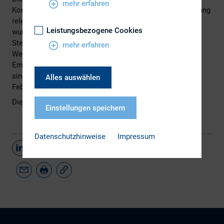
mehr erfahren
Kommission Governance & Stewardship unter Einbeziehung
relevanter Stakeholder entwickelt. Die Kernelemente
Leistungsbezogene Cookies
wurden bereits auf der zweiten DVFA Governance &
Stewardship Konferenz im September 2019 diskutiert.
mehr erfahren
Weitere Überlegungen von institutionellen Anlegern,
Emittenten, Aktienrechtsexperten und Wirtschaftsprüfern
sind in die Leitlinien als Ergebnis eines Roundtables im
Alles auswählen
Februar 2020 eingeflossen.
Die DVFA Stewardship-Leitlinien finden Sie
hier
.
Einstellungen speichern
Datenschutzhinweise
Impressum
Teilen