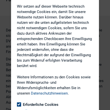
Publikationsform
Externe Publikationen
Wir setzen auf dieser Webseite technisch
notwendige Cookies ein, damit Sie unsere
Webseite nutzen können. Darüber hinaus
nutzen wir die unten aufgelisteten technisch
nicht notwendigen Cookies, sofern Sie uns
Der DVFA e.V. hat Stewardship-Leitlinien verabschiedet, die
dazu durch aktives Ankreuzen der
sich als „Best Practice“-Orientierung an die Mitglieder des
entsprechenden Checkboxen Ihre Einwilligung
DVFA richten und einen Beitrag zur Entwicklung von
erteilt haben. Ihre Einwilligung können Sie
anspruchsvollen Standards für alle professionellen
jederzeit widerrufen, ohne dass die
Finanzmarktakteure leisten.
Rechtmäßigkeit der aufgrund der Einwilligung
Die DVFA Stewardship-Leitlinien verstehen unter
bis zum Widerruf erfolgten Verarbeitung
Stewardship die verantwortungsvolle Allokation und aktive
berührt wird.
Betreuung der Vermögenswerte mit dem Ziel einer
nachhaltigen, langfristigen Wertschöpfung für die Kunden,
Weitere Informationen zu den Cookies sowie
einschließlich der Berücksichtigung von ESG-Faktoren. Dies
Ihren Widerspruchs- und
beinhaltet die Überwachung und den aktiven Dialog mit den
Widerrufsmöglichkeiten erhalten Sie in
Portfoliogesellschaften, die zielgerichtete Ausübung von
unseren
Datenschutzhinweisen
.
Aktionärsrechten sowie den gesetzlich möglichen
Austausch mit anderen Asset Managern.
Erforderliche Cookies
Die DVFA Stewardship-Leitlinien wurden von der DVFA