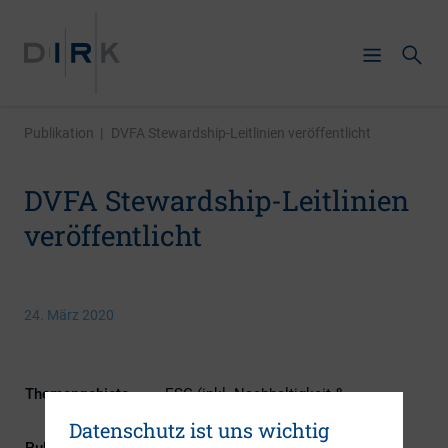
Publikation
|
DVFA Stewardship-Leitlinien veröffentlicht
DVFA Stewardship-Leitlinien
veröffentlicht
24. März 2020
Themengebiete
ESG (inkl. Nachhaltigkeit &
Governance), Investoren
Datenschutz ist uns wichtig