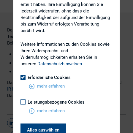
erteilt haben. Ihre Einwilligung können Sie
jederzeit widerrufen, ohne dass die
Rechtmäßigkeit der aufgrund der Einwilligung
bis zum Widerruf erfolgten Verarbeitung
Das E-Book stellt die neuesten globalen Trends in der IR-
berührt wird.
Technologie dar und wie IR-Profis diese verwenden.
Behandelte Themen sind unter anderem:
Weitere Informationen zu den Cookies sowie
Ihren Widerspruchs- und
Wie nutzen IROs Social Media?
Widerrufsmöglichkeiten erhalten Sie in
5 Erfolgsfaktoren erfolgreicher IR-Webseiten
unseren
Datenschutzhinweisen
.
​Best Practices zum Thema Webcasts
Erforderliche Cookies
Das E-Book entstand in Zusammenarbeit von
Nasdaq
und
mehr erfahren
IR Magazine
.
Das vollständige E-Book finden Sie
hier
.
Leistungsbezogene Cookies
mehr erfahren
Teilen
Alles auswählen