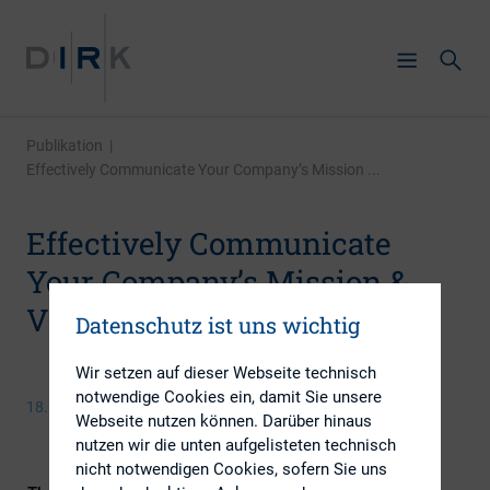
Publikation
|
Effectively Communicate Your Company’s Mission ...
Effectively Communicate
Your Company’s Mission &
Values to Your IR Audience
Datenschutz ist uns wichtig
Wir setzen auf dieser Webseite technisch
notwendige Cookies ein, damit Sie unsere
18. Januar 2016
Webseite nutzen können. Darüber hinaus
nutzen wir die unten aufgelisteten technisch
nicht notwendigen Cookies, sofern Sie uns