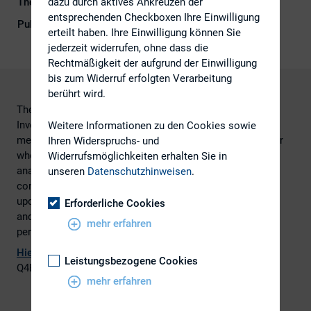
dazu durch aktives Ankreuzen der
Themengebiete
Digitalisierung, Investoren
entsprechenden Checkboxen Ihre Einwilligung
Publikationsform
Externe Publikationen
erteilt haben. Ihre Einwilligung können Sie
jederzeit widerrufen, ohne dass die
Rechtmäßigkeit der aufgrund der Einwilligung
bis zum Widerruf erfolgten Verarbeitung
berührt wird.
There are various elements that make for an effective
Investor Relations (IR) website – web design and
Weitere Informationen zu den Cookies sowie
meaningful content are two important factors to consider
Ihren Widerspruchs- und
when delivering a compelling IR site to your investor and
Widerrufsmöglichkeiten erhalten Sie in
analyst audience. Good creative design highlights your
unseren
Datenschutzhinweisen
.
company’s financial data, recent and upcoming event
updates, and the latest presentations. Including valuable
Erforderliche Cookies
and timely content is key to influencing your audiences’
mehr erfahren
perceptions and decisions.
Hier
geht es zum vollständigen Artikel, erschienen im
Leistungsbezogene Cookies
Q4Blog.
mehr erfahren