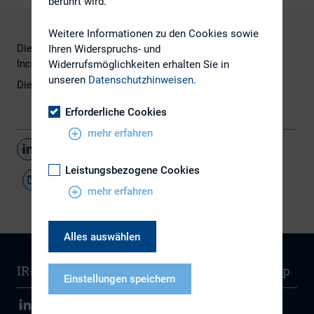
berührt wird.
Weitere Informationen zu den Cookies sowie
Diese Präsentation wurde im Rahmen des DIRK-Fixed
Ihren Widerspruchs- und
Income Roundtable gehalten.
Widerrufsmöglichkeiten erhalten Sie in
unseren
Datenschutzhinweisen
.
Die Präsentation finden Sie
hier.
Erforderliche Cookies
mehr erfahren
Teilen
Leistungsbezogene Cookies
mehr erfahren
Alles auswählen
IR-Wissen
Kontakt
Newsletter
Sitemap
Einstellungen speichern