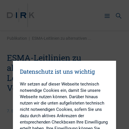
Publikation
|
ESMA-Leitlinien zu alternativen ...
ESMA-Leitlinien zu
alternativen
Datenschutz ist uns wichtig
Leistungskennzahlen –
Wir setzen auf dieser Webseite technisch
Verhältnis zu DRS 20
notwendige Cookies ein, damit Sie unsere
Webseite nutzen können. Darüber hinaus
nutzen wir die unten aufgelisteten technisch
nicht notwendigen Cookies, sofern Sie uns
7. September 2016
dazu durch aktives Ankreuzen der
entsprechenden Checkboxen Ihre Einwilligung
erteilt haben. Ihre Einwilligung können Sie