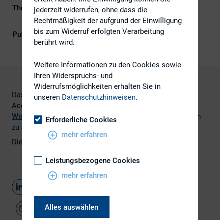
Themengebiete
Investoren, IR-Kompetenz,
jederzeit widerrufen, ohne dass die
Kapitalmarktrecht
Rechtmäßigkeit der aufgrund der Einwilligung
bis zum Widerruf erfolgten Verarbeitung
Publikationsform
Externe Publikationen
berührt wird.
Weitere Informationen zu den Cookies sowie
Ihren Widerspruchs- und
Widerrufsmöglichkeiten erhalten Sie in
Das Topthema der Juli/August-Ausgabe der
unseren
Datenschutzhinweisen
.
Accounting News der
KPMG AG
Wirtschaftsprüfungsgesellschaft
sind die ESMA-Leitlinien
Erforderliche Cookies
zu alternativen Leistungskennzahlen.
mehr erfahren
Die vollständige Ausgabe finden Sie
hier
.
Leistungsbezogene Cookies
mehr erfahren
Teilen
Alles auswählen