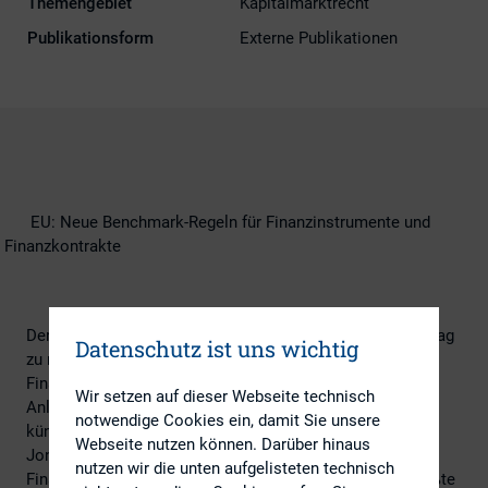
Themengebiet
Kapitalmarktrecht
Publikationsform
Externe Publikationen
EU: Neue Benchmark-Regeln für Finanzinstrumente und
Finanzkontrakte
Der EU-Rat hat am 13.02.2015 dem Kommissionsvorschlag
Datenschutz ist uns wichtig
zu neuen Benchmark-Regeln für Finanzinstrumente und
Finanzkontrakte zugestimmt, wodurch Benchmarks für
Wir setzen auf dieser Webseite technisch
Anleihen, Aktien, Hypotheken und Verbraucherverträgen
notwendige Cookies ein, damit Sie unsere
künftig robuster und zuverlässiger werden.
Webseite nutzen können. Darüber hinaus
Jonathan Hill, Kommissar für Finanzstabilität,
nutzen wir die unten aufgelisteten technisch
Finanzdienstleistungen und die Kapitalmarktunion begrüßte