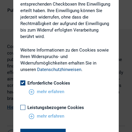
Governance)
entsprechenden Checkboxen Ihre Einwilligung
Publikationsform
Externe Publikationen
erteilt haben. Ihre Einwilligung können Sie
jederzeit widerrufen, ohne dass die
Rechtmäßigkeit der aufgrund der Einwilligung
bis zum Widerruf erfolgten Verarbeitung
berührt wird.
Corporate Access has received a great deal of media
Weitere Informationen zu den Cookies sowie
coverage for nearly two years. In its Policy Statement
Ihren Widerspruchs- und
published last May, FCA ended the suspense by setting the
Widerrufsmöglichkeiten erhalten Sie in
final rules governing the use of dealing commissions,
unseren
Datenschutzhinweisen
.
effective June 2, 2014. Though the new rules were primarily
aimed at UK Investors, they have resulted in a lot of head-
Erforderliche Cookies
scratching in other countries and certain non-UK investors
mehr erfahren
have already altered their practices, especially those with
branch office in London.
Hier
geht es zur Studie
Leistungsbezogene Cookies
mehr erfahren