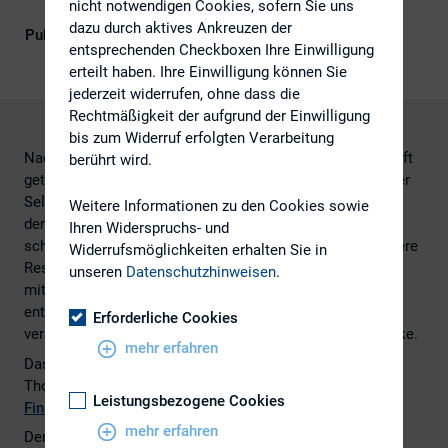
Governance), IR-Kompetenz
nicht notwendigen Cookies, sofern Sie uns
dazu durch aktives Ankreuzen der
Publikationsform
Externe Publikationen
entsprechenden Checkboxen Ihre Einwilligung
erteilt haben. Ihre Einwilligung können Sie
jederzeit widerrufen, ohne dass die
Rechtmäßigkeit der aufgrund der Einwilligung
bis zum Widerruf erfolgten Verarbeitung
Nachdem die Richtlinie MiFID II Anfang des Jahres in Kraft
berührt wird.
getreten ist, werden Vermögensverwalter deutlich weniger
Sell Side Research beziehen als in der Vergangenheit –
Weitere Informationen zu den Cookies sowie
denn sie müssen nun gesondert dafür bezahlen. Ein
Ihren Widerspruchs- und
schwerer Schlag für die Sell Side, insbesondere für kleinere
Widerrufsmöglichkeiten erhalten Sie in
Research-Unternehmen: Broker, die kleine und
unseren
Datenschutzhinweisen
.
mittelständische Unternehmen abdecken, werden sich
entweder auf einen Nischenbereich konzentrieren oder
Erforderliche Cookies
verschwinden. Es entsteht eine erhebliche Research-Lücke.
mehr erfahren
Das finden zumindest Harald Kinzler und Matthew
Thomlinson in ihrem Beitrag auf der
Internetseite des
Leistungsbezogene Cookies
Finance-Magazins
.
mehr erfahren
Den vollständigen Beitrag finden Sie
hier
.