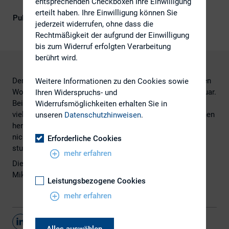
entsprechenden Checkboxen Ihre Einwilligung
Governance), IR-Kompetenz
erteilt haben. Ihre Einwilligung können Sie
Publikationsform
Externe Publikationen
jederzeit widerrufen, ohne dass die
Rechtmäßigkeit der aufgrund der Einwilligung
bis zum Widerruf erfolgten Verarbeitung
berührt wird.
Der Fondsverband BVI hat seine im Jahr 2003 eingeführten
Weitere Informationen zu den Cookies sowie
Wohlverhaltensregeln erweitert. Gelten sollen sie ab Januar.
Ihren Widerspruchs- und
Bei den meisten Anlegern und wahrscheinlich auch bei
Widerrufsmöglichkeiten erhalten Sie in
vielen Finanzberatern dürfte diese Nachricht nur ein Gähnen
unseren
Datenschutzhinweisen
.
hervorrufen. Wirklich spannend hört sich das jedenfalls
nicht an. Und überhaupt: Ist nicht jeder Ethik-Kodex ein
Erforderliche Cookies
stumpfes Schwert?
mehr erfahren
Die Antwort finden Sie
hier
in dem Beitrag von Bernd
Mikosch auf
FONDS Professionell Online
.
Leistungsbezogene Cookies
mehr erfahren
Teilen