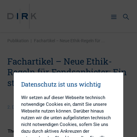
Publikation
|
Fachartikel – Neue Ethik-Regeln für ...
Fachartikel – Neue Ethik-
Regeln für Fondsanbieter: Ein
stumpfes Schwert?
Datenschutz ist uns wichtig
Wir setzen auf dieser Webseite technisch
notwendige Cookies ein, damit Sie unsere
2. Dezember 2016
Webseite nutzen können. Darüber hinaus
nutzen wir die unten aufgelisteten technisch
nicht notwendigen Cookies, sofern Sie uns
dazu durch aktives Ankreuzen der
Themengebiete
ESG (inkl. Nachhaltigkeit &