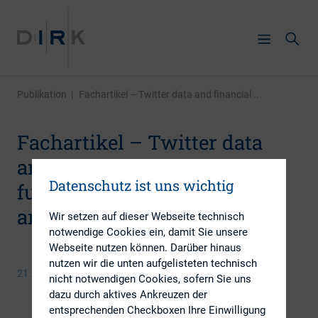
Publikation
|
Fachartikel – Twitter data and financial ...
Fachartikel – Twitter data
and financial markets:
Datenschutz ist uns wichtig
fundamental and consumer
analysis
Wir setzen auf dieser Webseite technisch
notwendige Cookies ein, damit Sie unsere
Webseite nutzen können. Darüber hinaus
nutzen wir die unten aufgelisteten technisch
21. Juli 2016
nicht notwendigen Cookies, sofern Sie uns
dazu durch aktives Ankreuzen der
entsprechenden Checkboxen Ihre Einwilligung