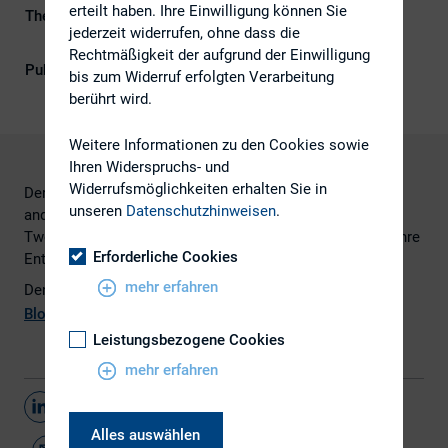
erteilt haben. Ihre Einwilligung können Sie
Themengebiete
Digitalisierung, Investoren, IR-
jederzeit widerrufen, ohne dass die
Kompetenz
Rechtmäßigkeit der aufgrund der Einwilligung
Publikationsform
Externe Publikationen
bis zum Widerruf erfolgten Verarbeitung
berührt wird.
Weitere Informationen zu den Cookies sowie
Ihren Widerspruchs- und
Widerrufsmöglichkeiten erhalten Sie in
Der Beitrag beleuchtet, wie Finanzanalysten, Händler und
unseren
Datenschutzhinweisen
.
andere Finanzmarktteilnehmer die Auswertungen von
Tweets und die Möglichkeiten von Twitter-Analytics für ihre
Erforderliche Cookies
Entscheidungsfindung nutzen.
mehr erfahren
Den vollständigen Beitrag finden Sie
hier
auf
dem
Twitter
Blog
.
Leistungsbezogene Cookies
mehr erfahren
Teilen
Alles auswählen