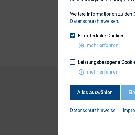
Weitere Informationen zu den 
Datenschutzhinweisen
.
Themengebiete
Publikationsform
Erforderliche Cookies
mehr erfahren
Leistungsbezogene Cooki
mehr erfahren
Alles auswählen
Ei
Der Zentralbereich 
Informationen in hö
Datenschutzhinweise
Impr
alle Kommunikatore
komplette Studie (p