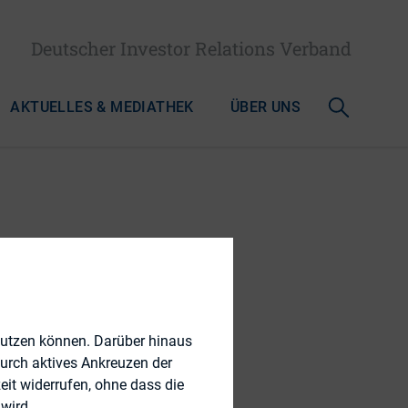
Deutscher Investor Relations Verband
AKTUELLES & MEDIATHEK
ÜBER UNS
 Investor
nutzen können. Darüber hinaus
durch aktives Ankreuzen der
eit widerrufen, ohne dass die
wird.