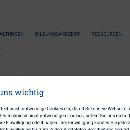
ALTUNGEN
BILDUNGSANGEBOT
RESSOURCEN
...
e: Abteilungsgedächtnis
 uns wichtig
 bei der Deutschen Post
e technisch notwendige Cookies ein, damit Sie unsere Webseite 
eten technisch nicht notwendigen Cookies, sofern Sie uns dazu 
 Einwilligung erteilt haben. Ihre Einwilligung können Sie jederz
r Einwilligung bis zum Widerruf erfolgten Verarbeitung berührt 