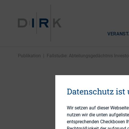
VERANST
Publikation
|
Fallstudie: Abteilungsgedächtnis Investor 
Fallstudi
Datenschutz ist
Relations
Wir setzen auf dieser Webseit
nutzen wir die unten aufgelist
entsprechenden Checkboxen Ihre
24. September 2013
Rechtmäßigkeit der aufgrund de