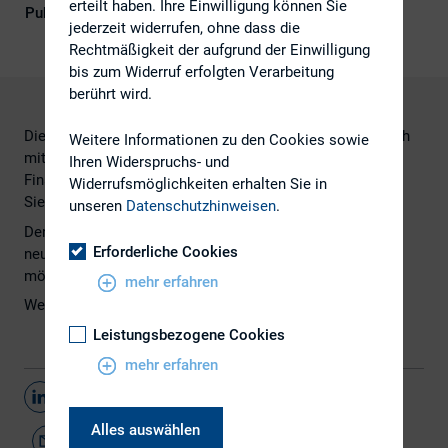
erteilt haben. Ihre Einwilligung können Sie
Publikationsform
Externe Publikationen
jederzeit widerrufen, ohne dass die
Rechtmäßigkeit der aufgrund der Einwilligung
bis zum Widerruf erfolgten Verarbeitung
berührt wird.
Die Ausgabe Juli 2016 des BaFinJournals beschäftigt sich
Weitere Informationen zu den Cookies sowie
mit dem Schwerpunktthema
Ihren Widerspruchs- und
Finanzmarktnovellierungsgesetz. Die Juli-Ausgabe finden
Widerrufsmöglichkeiten erhalten Sie in
Sie
hier
.
unseren
Datenschutzhinweisen
.
Den Artikel "Erstes Finanzmarktnovellierungsgesetz: Die
Erforderliche Cookies
neuen Vorschriften im Wertpapierhandelsgesetz" über
mögliche Sanktionen finden Sie auf Seite 18.
mehr erfahren
Weitere Informationen zum BaFinJournal finden Sie
hier
.
Leistungsbezogene Cookies
mehr erfahren
Teilen
Alles auswählen