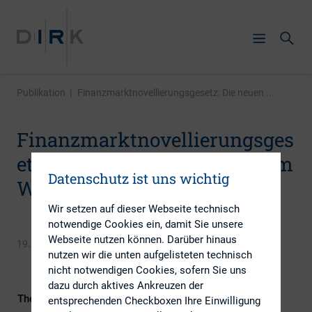
Publikation
|
Finanzmarktnovellierungsgesetz: Die neuen ...
Finanzmarktnovellierungsges
etz: Die neuen Vorschriften im
Datenschutz ist uns wichtig
Wertpapierhandelsgesetz
Wir setzen auf dieser Webseite technisch
notwendige Cookies ein, damit Sie unsere
Webseite nutzen können. Darüber hinaus
19. Juli 2016
nutzen wir die unten aufgelisteten technisch
nicht notwendigen Cookies, sofern Sie uns
dazu durch aktives Ankreuzen der
Themengebiete
IR-Kompetenz, Kapitalmarktrecht
entsprechenden Checkboxen Ihre Einwilligung