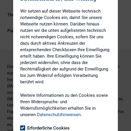
Wir setzen auf dieser Webseite technisch
Themengebiet
ESG (inkl. Nachhaltigkeit &
notwendige Cookies ein, damit Sie unsere
Governance)
Webseite nutzen können. Darüber hinaus
nutzen wir die unten aufgelisteten technisch
Publikationsform
Externe Publikationen
nicht notwendigen Cookies, sofern Sie uns
dazu durch aktives Ankreuzen der
entsprechenden Checkboxen Ihre Einwilligung
erteilt haben. Ihre Einwilligung können Sie
jederzeit widerrufen, ohne dass die
Die BaFin hat auf ihrer Internetseite eine Marktabfrage zur
Rechtmäßigkeit der aufgrund der Einwilligung
europäischen Finanzmarktrichtlinie (Markets in Financial
bis zum Widerruf erfolgten Verarbeitung
Instruments Directive II – MiFID II) und -verordnung
berührt wird.
(Markets in Financial Instruments Regulation – MiFIR)
sowie zu Artikel 4 der Marktmissbrauchsverordnung
Weitere Informationen zu den Cookies sowie
(Market Abuse Regulation – MAR) gestartet. Handelsplätze,
Ihren Widerspruchs- und
Unternehmen und Verbände haben Gelegenheit, ihre
Widerrufsmöglichkeiten erhalten Sie in
Fragen und entsprechende Lösungsvorschläge bei der BaFin
unseren
Datenschutzhinweisen
.
einzureichen. Diese wird die Eingaben auswerten. Ziel ist
es, die Anliegen des Markts zu verschiedenen Themen
Erforderliche Cookies