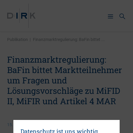
Publikation
|
Finanzmarktregulierung: BaFin bittet ...
Finanzmarktregulierung:
BaFin bittet Marktteilnehmer
um Fragen und
Lösungsvorschläge zu MiFID
II, MiFIR und Artikel 4 MAR
15. April 2016
Datenschutz ist uns wichtig