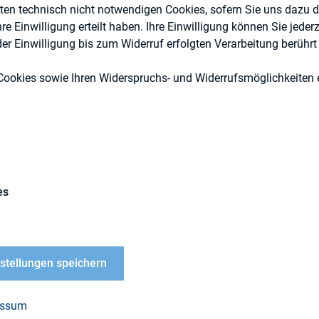
eten technisch nicht notwendigen Cookies, sofern Sie uns dazu 
 Einwilligung erteilt haben. Ihre Einwilligung können Sie jederz
r Einwilligung bis zum Widerruf erfolgten Verarbeitung berührt 
Cookies sowie Ihren Widerspruchs- und Widerrufsmöglichkeiten e
Kapitalmarktrecht
es
tmissbrauchsverordnung in der ESMA-Auslegung (
es Selbstbefreiungsbeschlusses zum Aufschub der A
nstellungen speichern
r Kartellbehörden (Stichwort: kartellrechtswidriger
sch durch Signalling) führen dazu, dass CEO- und 
essum
ndere Augenmerk von Investor Relations,