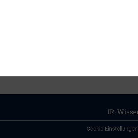
nikation oder Corporate Development/Strategy 
chsicht.​
en
Gastbeitrag
im ManagerMagazin online.
IR-Wisse
Cookie Einstellungen