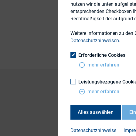
nutzen wir die unten aufgelist
entsprechenden Checkboxen Ihre
14. April 2016
Rechtmäßigkeit der aufgrund de
Weitere Informationen zu den 
Themengebiet
Datenschutzhinweisen
.
Erforderliche Cookies
mehr erfahren
Leistungsbezogene Cooki
mehr erfahren
Sowohl die EU-Mark
Unzulässigkeit ein
Alles auswählen
Ei
sowie die Praxis de
Informationsaustau
Datenschutzhinweise
Impr
nicht nur das beso