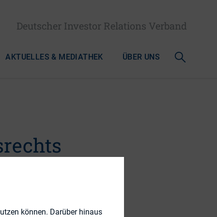
Deutscher Investor Relations Verband
AKTUELLES & MEDIATHEK
ÜBER UNS
srechts
 CEO-
nutzen können. Darüber hinaus