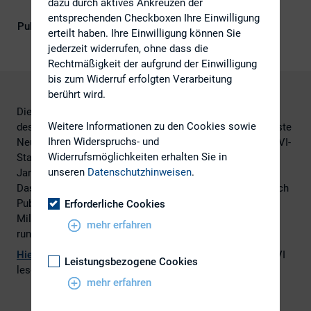
dazu durch aktives Ankreuzen der
entsprechenden Checkboxen Ihre Einwilligung
Publikationsform
Externe Publikationen
erteilt haben. Ihre Einwilligung können Sie
jederzeit widerrufen, ohne dass die
Rechtmäßigkeit der aufgrund der Einwilligung
bis zum Widerruf erfolgten Verarbeitung
berührt wird.
Die Fondsbranche sammelte in den ersten drei Monaten
Weitere Informationen zu den Cookies sowie
des Jahres netto 72,2 Milliarden Euro ein. Das ist das beste
Ihren Widerspruchs- und
Neugeschäft in einem ersten Quartal seit Bestehen der BVI-
Widerrufsmöglichkeiten erhalten Sie in
Statistik. Allein Spezialfonds verzeichneten von Anfang
unseren
Datenschutzhinweisen
.
Januar bis Ende März Zuflüsse von 43,8 Milliarden Euro.
Das ist das absatzstärkste Quartal in der Geschichte. Auch
Publikumsfonds erreichten mit Zuflüssen von 27,7
Erforderliche Cookies
Milliarden ein Rekordergebnis. Freien Mandaten flossen
mehr erfahren
rund 0,7 Milliarden Euro zu.
Hier
können Sie die vollständige Pressemitteilung des BVI
Leistungsbezogene Cookies
lesen.
mehr erfahren