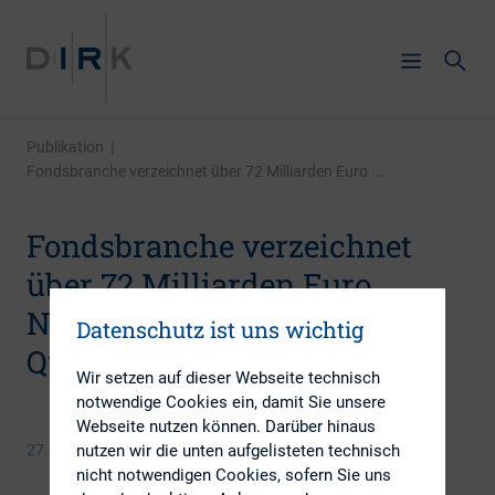
Publikation
|
Fondsbranche verzeichnet über 72 Milliarden Euro ...
Fondsbranche verzeichnet
über 72 Milliarden Euro
Neugeschäft im ersten
Datenschutz ist uns wichtig
Quartal
Wir setzen auf dieser Webseite technisch
notwendige Cookies ein, damit Sie unsere
Webseite nutzen können. Darüber hinaus
27. Mai 2015
nutzen wir die unten aufgelisteten technisch
nicht notwendigen Cookies, sofern Sie uns