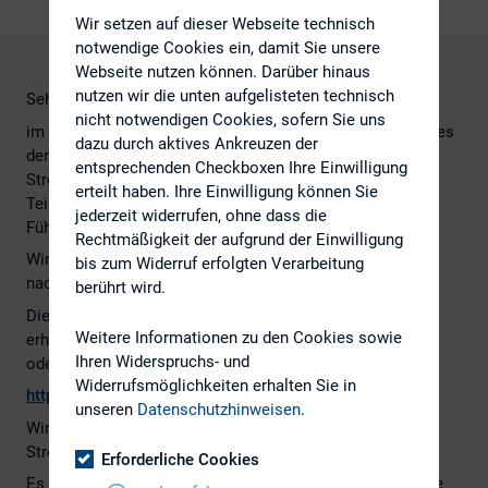
Wir setzen auf dieser Webseite technisch
notwendige Cookies ein, damit Sie unsere
Webseite nutzen können. Darüber hinaus
nutzen wir die unten aufgelisteten technisch
Sehr geehrte Damen und Herren,
nicht notwendigen Cookies, sofern Sie uns
im Rahmen eines wissenschaftlichen Forschungsprojektes
dazu durch aktives Ankreuzen der
der Sigmund Freud Universität Wien zum Thema
entsprechenden Checkboxen Ihre Einwilligung
Stressbelastung bei Führungskräften suchen wir
erteilt haben. Ihre Einwilligung können Sie
Teilnehmerinnen und Teilnehmer mit
jederzeit widerrufen, ohne dass die
Führungsverantwortung.
Rechtmäßigkeit der aufgrund der Einwilligung
Wir bitten Sie daher um 10 Minuten Ihrer Zeit, um unter
bis zum Widerruf erfolgten Verarbeitung
nachfolgendem Link den kurzen Fragebogen auszufüllen.
berührt wird.
Die Daten werden selbstverständlich vollständig anonym
Weitere Informationen zu den Cookies sowie
erhoben. Es können keine Rückschlüsse auf Ihre Person
Ihren Widerspruchs- und
oder Ihren Arbeitsplatz gezogen werden.
Widerrufsmöglichkeiten erhalten Sie in
http://www.unipark.de/uc/Master_ss15/c713/
unseren
Datenschutzhinweisen
.
Wir danken Ihnen herzlich für Ihren wichtigen Beitrag zur
Stressforschung.
Erforderliche Cookies
Es wäre es außerdem eine große Unterstützung, wenn Sie