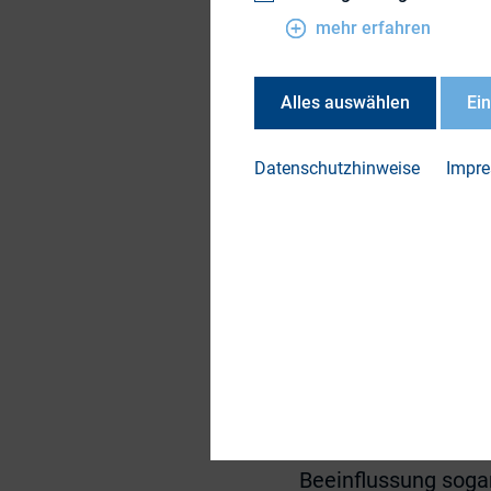
Die vorherigen Inst
mehr erfahren
sondern von vornhe
Aufsichtsratsmitgl
Alles auswählen
Ei
Aufsichtsratsmitgli
Der BGH führte alle
Datenschutzhinweise
Impr
Nichtigkeit der Wah
Mitglied niemals Au
Wahl des AR-Mitgli
sein, hätte dieses
vom Unternehmen da
Beschlüsse nicht ma
wenn ein AR-Mitgli
Mehrheitsverhältni
vorliegenden Fall g
Beeinflussung soga