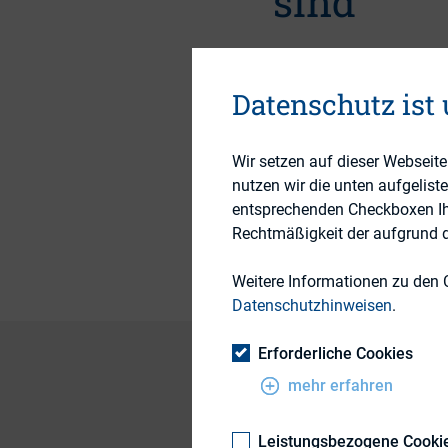
sind
19. September 2013
Datenschutz ist
Wir setzen auf dieser Webseit
Themengebiet
nutzen wir die unten aufgelist
entsprechenden Checkboxen Ihre
Publikationsform
Rechtmäßigkeit der aufgrund de
Weitere Informationen zu den 
Datenschutzhinweisen
.
Erforderliche Cookies
mehr erfahren
Urteil des BGH vom 
Leistungsbezogene Cooki