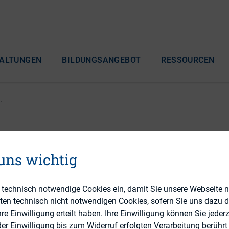
ALTUNGEN
BILDUNGSANGEBOT
RESSOURCEN
.
ur Unternehmensintegri
 uns wichtig
ierung des Anfechtung
e technisch notwendige Cookies ein, damit Sie unsere Webseite 
eten technisch nicht notwendigen Cookies, sofern Sie uns dazu 
 Einwilligung erteilt haben. Ihre Einwilligung können Sie jederz
r Einwilligung bis zum Widerruf erfolgten Verarbeitung berührt 