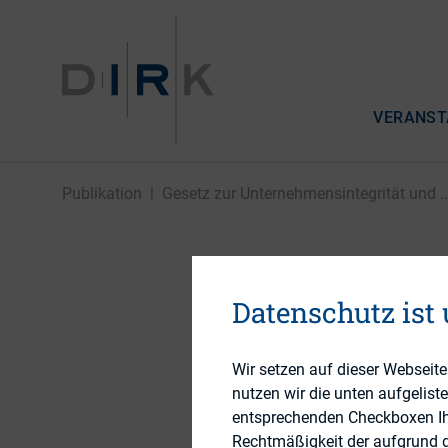
VERANST
Publikation
|
Gesetz zur Unternehmensintegrität und ..
Gesetz z
Datenschutz ist
Modernis
Wir setzen auf dieser Webseit
(UMAG)
nutzen wir die unten aufgelist
entsprechenden Checkboxen Ihre
Rechtmäßigkeit der aufgrund de