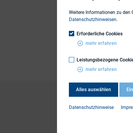
19. September 2013
Weitere Informationen zu den 
Datenschutzhinweisen
.
Erforderliche Cookies
Themengebiet
mehr erfahren
Publikationsform
Leistungsbezogene Cooki
mehr erfahren
Alles auswählen
Ei
Datenschutzhinweise
Impr
Kurzinfo UMAG
(PD
Gesetzestext
(PDF