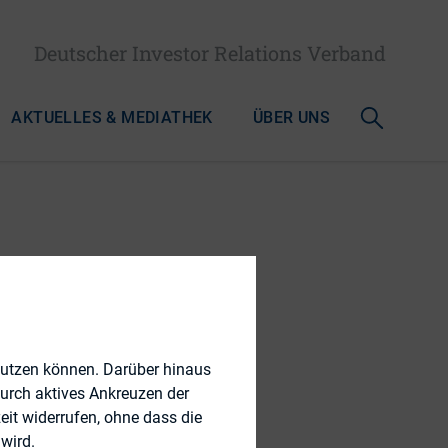
Deutscher Investor Relations Verband
AKTUELLES & MEDIATHEK
ÜBER UNS
tät und
srechts
nutzen können. Darüber hinaus
durch aktives Ankreuzen der
eit widerrufen, ohne dass die
wird.