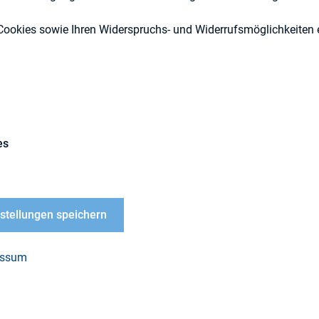
Cookies sowie Ihren Widerspruchs- und Widerrufsmöglichkeiten e
ESG (inkl. Nachhaltigkeit & Governance
Externe Publikationen
es
nstellungen speichern
essum
F)
)