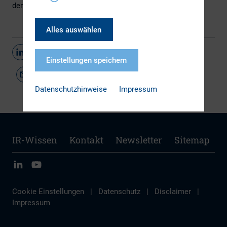
der Seite des
Bundesministerium der Finanzen
.
Alles auswählen
Teilen
Einstellungen speichern
Datenschutzhinweise
Impressum
IR-Wissen
Kontakt
Newsletter
Sitemap
Cookie Einstellungen
|
Datenschutz
|
Disclaimer
|
Impressum