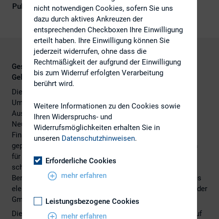
Publikationsform
Externe Publikationen
nicht notwendigen Cookies, sofern Sie uns
dazu durch aktives Ankreuzen der
entsprechenden Checkboxen Ihre Einwilligung
erteilt haben. Ihre Einwilligung können Sie
jederzeit widerrufen, ohne dass die
Rechtmäßigkeit der aufgrund der Einwilligung
Gesetzentwurf zur Umsetzung der Vierten EU-
bis zum Widerruf erfolgten Verarbeitung
Geldwäscherichtlinie
berührt wird.
Die Bundesregierung hat den Entwurf eines Gesetzes zur
Umsetzung der Vierten EU-Geldwäscherichtlinie, zur
Weitere Informationen zu den Cookies sowie
Ausführung der EU-Geldtransferverordnung und zur
Ihren Widerspruchs- und
Neuorganisation der Zentralstelle für
Widerrufsmöglichkeiten erhalten Sie in
Finanztransaktionsuntersuchungen beschlossen. Das
unseren
Datenschutzhinweisen
.
geplante Gesetz soll unter anderem die Voraussetzungen
für ein zentrales elektronisches Transparenzregister
Erforderliche Cookies
schaffen, welches Angaben zu den wirtschaftlich
mehr erfahren
Berechtigten von Unternehmen enthält. Die Einführung des
elektronischen Transparenzregisters hat Änderungen bei der
GmbH-Gesellschafterliste (§ 40 GmbHG) zur Folge.
Leistungsbezogene Cookies
Die Pressemitteilung im
Volltext
vom 22. Februar 2017 auf
mehr erfahren