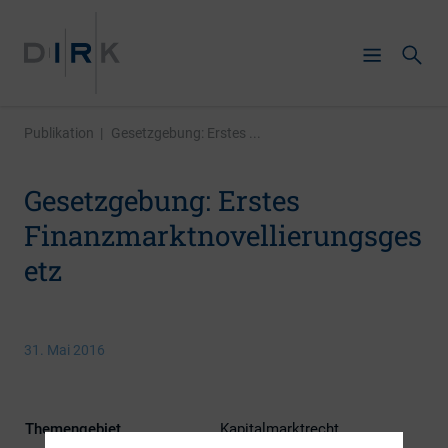
Publikation
|
Gesetzgebung: Erstes ...
Gesetzgebung: Erstes
Finanzmarktnovellierungsges
etz
31. Mai 2016
Themengebiet
Kapitalmarktrecht