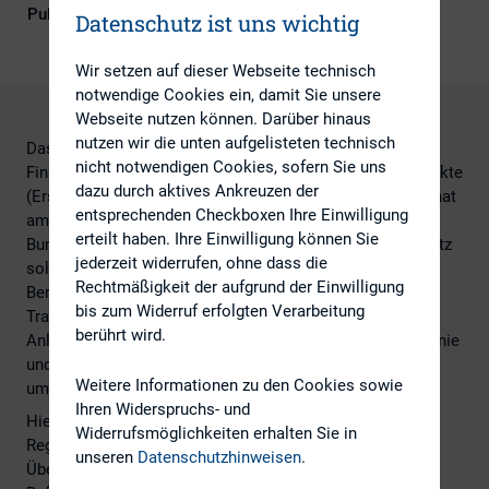
Publikationsform
Externe Publikationen
Datenschutz ist uns wichtig
Wir setzen auf dieser Webseite technisch
notwendige Cookies ein, damit Sie unsere
Webseite nutzen können. Darüber hinaus
nutzen wir die unten aufgelisteten technisch
Das Erste Gesetz zur Novellierung von
nicht notwendigen Cookies, sofern Sie uns
Finanzmarktvorschriften auf Grund europäischer Rechtsakte
dazu durch aktives Ankreuzen der
(Erstes Finanzmarktnovellierungsgesetz – 1. FiMaNoG) hat
entsprechenden Checkboxen Ihre Einwilligung
am 13.5.2016 den Bundesrat passiert und wird jetzt dem
erteilt haben. Ihre Einwilligung können Sie
Bundespräsidenten zur Ausfertigung vorgelegt. Das Gesetz
jederzeit widerrufen, ohne dass die
soll europäische Neuregelungen in verschiedenen
Rechtmäßigkeit der aufgrund der Einwilligung
Bereichen des Kapitalmarktrechts zur Verbesserung der
bis zum Widerruf erfolgten Verarbeitung
Transparenz und Integrität der Märkte und des
berührt wird.
Anlegerschutzes (insbesondere Marktmissbrauchsrichtlinie
und Marktmissbrauchsverordnung) in deutsches Recht
Weitere Informationen zu den Cookies sowie
umsetzen bzw. dort verankern.
Ihren Widerspruchs- und
Hierzu gehören unter anderem die Anpassung von
Widerrufsmöglichkeiten erhalten Sie in
Regulierungsvorschriften und die Verbesserung der
unseren
Datenschutzhinweisen
.
Überwachung von Marktmissbrauch, die Stärkung von