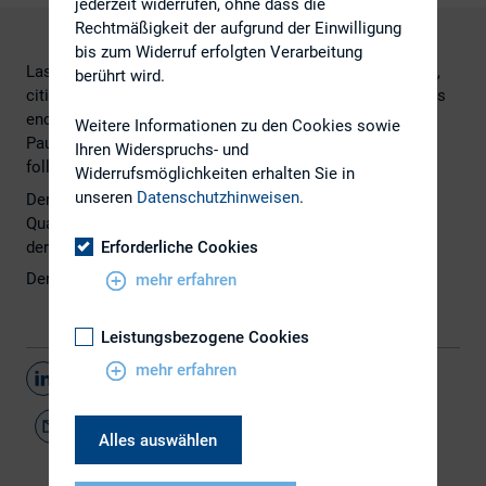
jederzeit widerrufen, ohne dass die
Rechtmäßigkeit der aufgrund der Einwilligung
bis zum Widerruf erfolgten Verarbeitung
Last year Europe scrapped mandatory quarterly reporting,
berührt wird.
citing the pressure it places on smaller companies and its
encouragement of short-term thinking.
Weitere Informationen zu den Cookies sowie
Paul Hodgson investigates whether the US could ever
Ihren Widerspruchs- und
follow suit
Widerrufsmöglichkeiten erhalten Sie in
unseren
Datenschutzhinweisen
.
Der Fachartikel zu möglichen Änderungen bei der
Quartalsberichterstattung in den USA erschien in
der Sommer-Ausgabe 2016 vom
IR Magazine
.
Erforderliche Cookies
Den vollständigen Artikel finden Sie
hier
.
mehr erfahren
Leistungsbezogene Cookies
mehr erfahren
Teilen
Alles auswählen