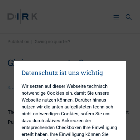
Publikation
|
Giving no quarter?
Giving no quarter?
Datenschutz ist uns wichtig
Wir setzen auf dieser Webseite technisch
3. Juni 2016
notwendige Cookies ein, damit Sie unsere
Webseite nutzen können. Darüber hinaus
nutzen wir die unten aufgelisteten technisch
Themengebiete
Berichterstattung, Kapitalmarktrecht
nicht notwendigen Cookies, sofern Sie uns
dazu durch aktives Ankreuzen der
Publikationsform
Externe Publikationen
entsprechenden Checkboxen Ihre Einwilligung
erteilt haben. Ihre Einwilligung können Sie