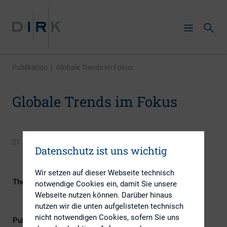
Publikation
|
Globale Trends im Fokus
Globale Trends im Fokus
21. April 2016
Datenschutz ist uns wichtig
Wir setzen auf dieser Webseite technisch
Themengebiete
Berichterstattung, ESG (inkl.
notwendige Cookies ein, damit Sie unsere
Nachhaltigkeit & Governance), IR-
Webseite nutzen können. Darüber hinaus
Kompetenz
nutzen wir die unten aufgelisteten technisch
nicht notwendigen Cookies, sofern Sie uns
Publikationsform
Externe Publikationen