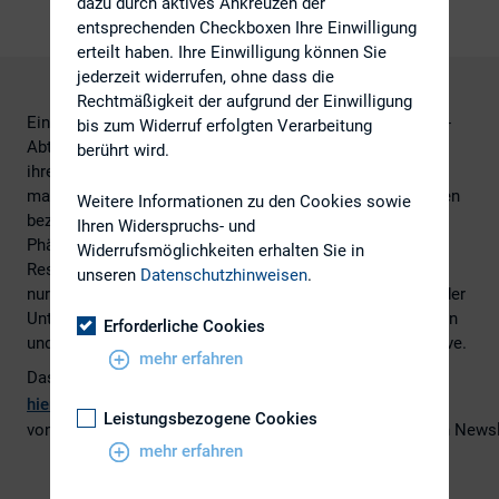
dazu durch aktives Ankreuzen der
entsprechenden Checkboxen Ihre Einwilligung
erteilt haben. Ihre Einwilligung können Sie
jederzeit widerrufen, ohne dass die
Rechtmäßigkeit der aufgrund der Einwilligung
Ein Trend ergreift die IR- und Corporate Communications-
bis zum Widerruf erfolgten Verarbeitung
Abteilungen zahlreicher Unternehmen: Die Verknüpfung
berührt wird.
ihrer Geschäftsmodelle mit weltweiten Megatrends kann
man in diversen Berichten beobachten. Viele Unternehmen
Weitere Informationen zu den Cookies sowie
beziehen sich in ihren Reporting-Aktivitäten auf globale
Ihren Widerspruchs- und
Phänomene wie Digitalisierung, Urbanisierung oder
Widerrufsmöglichkeiten erhalten Sie in
Ressourcenknappheit. Damit positionieren sie sich nicht
unseren
Datenschutzhinweisen
.
nur als gesellschaftlich relevante Player, sondern geben der
Unternehmensstrategie auch den nötigen Zukunftsrahmen
Erforderliche Cookies
und der wirtschaftlichen Prognose eine stabile Perspektive.
mehr erfahren
Das
vollständige
Exposé
von
wirDesign
finden
Sie
hier
.
Dieser
Artikel
wurde
im
Rahmen
des Newsletter
Leistungsbezogene Cookies
von
wirDesign
präsentiert
,
hier
geht
es
zum
vollständigen
Newsle
mehr erfahren