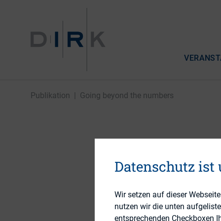
VERANST
Publikation
|
Going beyond the numbers
Going be
Datenschutz ist
12. Oktober 2015
Wir setzen auf dieser Webseit
nutzen wir die unten aufgelist
entsprechenden Checkboxen Ihre