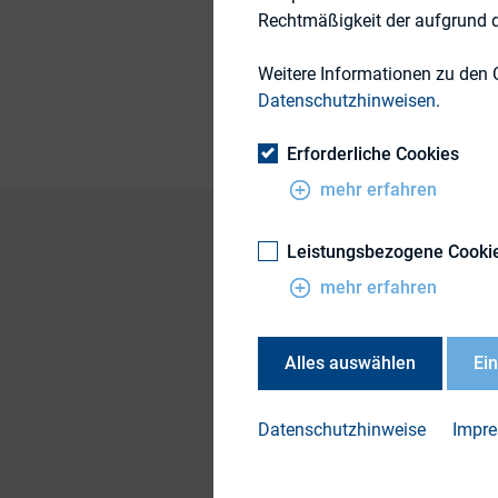
Rechtmäßigkeit der aufgrund de
Themengebiete
Publikationsform
Weitere Informationen zu den 
Datenschutzhinweisen
.
Erforderliche Cookies
mehr erfahren
Leistungsbezogene Cooki
mehr erfahren
Edelman’s report pr
and portfolio manag
about 85 percent of
Alles auswählen
Ei
company’s forward-l
Download this repor
Datenschutzhinweise
Impr
information as par