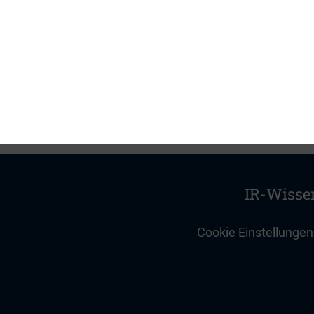
udie von Edelman, erschienen
im
IR-Magazine
IR-Wisse
Cookie Einstellungen