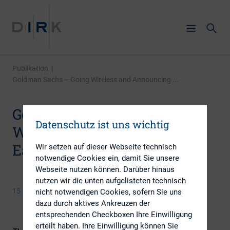
Publikation
|
Goldman Sachs – Going Wireless and Announcing ...
Goldman Sachs – Going
Datenschutz ist uns wichtig
Wireless and Announcing
Earnings via Twitter
Wir setzen auf dieser Webseite technisch
notwendige Cookies ein, damit Sie unsere
Webseite nutzen können. Darüber hinaus
nutzen wir die unten aufgelisteten technisch
15. Oktober 2015
nicht notwendigen Cookies, sofern Sie uns
dazu durch aktives Ankreuzen der
entsprechenden Checkboxen Ihre Einwilligung
erteilt haben. Ihre Einwilligung können Sie