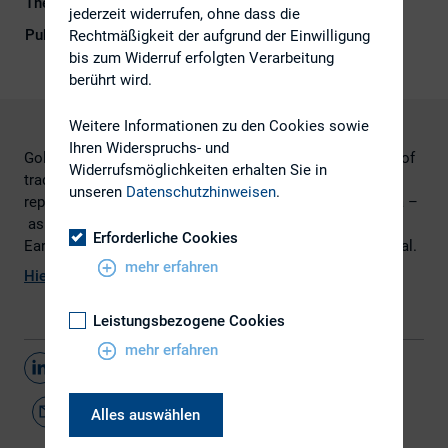
Themengebiet
Digitalisierung
jederzeit widerrufen, ohne dass die
Publikationsform
Externe Publikationen
Rechtmäßigkeit der aufgrund der Einwilligung
bis zum Widerruf erfolgten Verarbeitung
berührt wird.
Weitere Informationen zu den Cookies sowie
Ihren Widerspruchs- und
Goldman Sachs Group Inc. is moving away from the use of
Widerrufsmöglichkeiten erhalten Sie in
traditional news wires, and will instead take earnings
unseren
Datenschutzhinweisen
.
reporting into its own hands with the use of social media –
as stated yesterday in an article titled “Goldman Sachs
Erforderliche Cookies
Earnings Are Moving to Twitter” on the Wall Street Journal.
mehr erfahren
Hier
geht es zum Blogbeitrag von Investis
Leistungsbezogene Cookies
mehr erfahren
Teilen
Alles auswählen