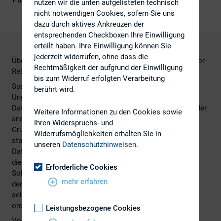
Publikationsform
Externe Publikationen
nutzen wir die unten aufgelisteten technisch
nicht notwendigen Cookies, sofern Sie uns
dazu durch aktives Ankreuzen der
entsprechenden Checkboxen Ihre Einwilligung
erteilt haben. Ihre Einwilligung können Sie
jederzeit widerrufen, ohne dass die
Über den Schutz von personenbezogenen Daten in Investor-
Rechtmäßigkeit der aufgrund der Einwilligung
Relations-Datenbanken
bis zum Widerruf erfolgten Verarbeitung
Spätestens seit der medienwirksamen
berührt wird.
Ungültigkeitserklärung des Safe-Harbor-Beschlusses zu
Datenübermittlungen in die USA im Oktober 2015 sowie der
Weitere Informationen zu den Cookies sowie
anstehenden Verschärfung der Regeln durch die EU-
Ihren Widerspruchs- und
Grundverordnung ist Datenschutz ein Thema. Bisher
Widerrufsmöglichkeiten erhalten Sie in
standen die typischen „IR-Verteiler“ nicht im Visier von
unseren
Datenschutzhinweisen
.
Datenschützern, zumal die Betroffenen ihre Aufnahme in
diese Verteiler zumeist wünschen und positiv bewerten.
Erforderliche Cookies
Sollte jedoch einmal ein Aktionär auf
mehr erfahren
der Hauptversammlung Auskunft über die Speicherung
seiner Daten verlangen, ist eine Dokumentation der
ordnungsgemäßen Datenverarbeitung die beste Antwort.
Leistungsbezogene Cookies
Von Dr.
Flemming Moos und Dr. Charlotte Brigitte
Looß.