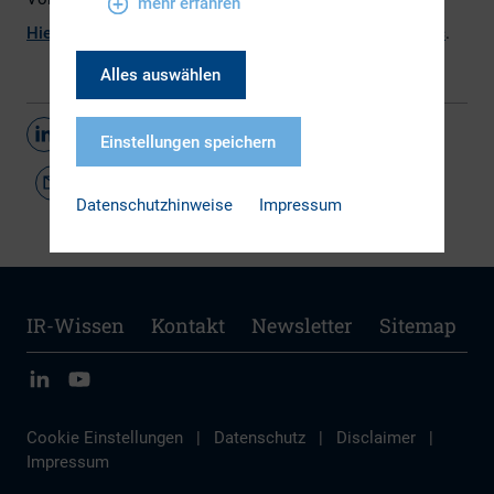
mehr erfahren
Hier
finden Sie den vollständigen Artikel von
GoingPublic
.
Alles auswählen
Teilen
Einstellungen speichern
Datenschutzhinweise
Impressum
IR-Wissen
Kontakt
Newsletter
Sitemap
Cookie Einstellungen
|
Datenschutz
|
Disclaimer
|
Impressum