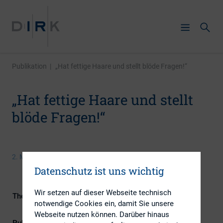
Publikation
|
„Hat fettige Haare und stellt blöde Fragen!“
„Hat fettige Haare und stellt
blöde Fragen!“
2. Mai 2016
Datenschutz ist uns wichtig
Wir setzen auf dieser Webseite technisch
Themengebiete
ESG (inkl. Nachhaltigkeit &
notwendige Cookies ein, damit Sie unsere
Governance), IR-Kompetenz
Webseite nutzen können. Darüber hinaus