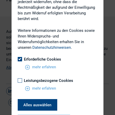
Publikationsform
Externe Publikationen
jederzeit widerrufen, ohne dass die
Rechtmäßigkeit der aufgrund der Einwilligung
bis zum Widerruf erfolgten Verarbeitung
berührt wird.
Weitere Informationen zu den Cookies sowie
Auf der Grundlage einer empirischen Bestandsaufnahme,
Ihren Widerspruchs- und
sollte einerseits die Frage beantwortet werden, inwieweit
Widerrufsmöglichkeiten erhalten Sie in
sich DAX-Unternehmen derzeit überhaupt des Internets
unseren
Datenschutzhinweisen
.
bedienen, um die Durchführung einer Hauptversammlung zu
unterstützen und andererseits, ob die Unternehmen auf die
Erforderliche Cookies
Einführung einer virtuellen Hauptversammlung zusteuern.
mehr erfahren
Abstract (pdf-Datei, 364 KB)
Leistungsbezogene Cookies
mehr erfahren
Teilen
Alles auswählen