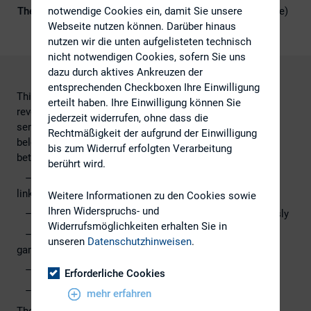
notwendige Cookies ein, damit Sie unsere
Themengebiet
ESG (inkl. Nachhaltigkeit & Governance)
Webseite nutzen können. Darüber hinaus
nutzen wir die unten aufgelisteten technisch
nicht notwendigen Cookies, sofern Sie uns
dazu durch aktives Ankreuzen der
entsprechenden Checkboxen Ihre Einwilligung
This is the last in a series of blogs covering the trends
erteilt haben. Ihre Einwilligung können Sie
revealed at the recent UK Investor Relations Society
jederzeit widerrufen, ohne dass die
seminar on corporate governance. The trends outlined
Rechtmäßigkeit der aufgrund der Einwilligung
below will have a growing impact on the relationship
bis zum Widerruf erfolgten Verarbeitung
between corporates and their investors.
berührt wird.
– Governance and sustainability are now inextricably
linked
Weitere Informationen zu den Cookies sowie
Ihren Widerspruchs- und
– Investors are taking stewardship increasingly seriously
Widerrufsmöglichkeiten erhalten Sie in
– Executive remuneration is not the only governance
unseren
Datenschutzhinweisen
.
game in town
– The shareholders are getting restless
Erforderliche Cookies
– Governance codes alone are not enough
mehr erfahren