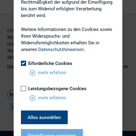
Rechtmäßigkeit der aufgrund der Einwilligung
bis zum Widerruf erfolgten Verarbeitung
berührt wird.
Weitere Informationen zu den Cookies sowie
CFOs haben ein Jahr mehr Zeit bekommen, um den
Ihren Widerspruchs- und
Bilanzierungsstandard IFRS 15 umzusetzen. Vielen
Widerrufsmöglichkeiten erhalten Sie in
Unternehmen fällt es schwer, die Vorgaben umzusetzen.
unseren
Datenschutzhinweisen
.
Nicht nur die potentiell hohen Kosten sind insbesondere
Mittelständlern ein Dorn im Auge.
Erforderliche Cookies
Hier
geht es zum Artikel, erschienen auf finance-magazin.de
mehr erfahren
Leistungsbezogene Cookies
Teilen
mehr erfahren
Alles auswählen
Einstellungen speichern