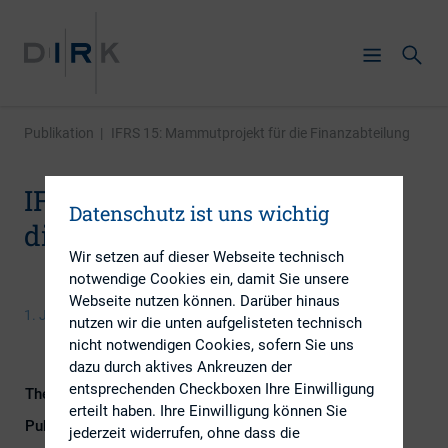
Publikation
|
IFRS 15: Mammutprojekt für die Finanzabteilung
IFRS 15: Mammutprojekt für
Datenschutz ist uns wichtig
die Finanzabteilung
Wir setzen auf dieser Webseite technisch
notwendige Cookies ein, damit Sie unsere
Webseite nutzen können. Darüber hinaus
1. Juli 2015
nutzen wir die unten aufgelisteten technisch
nicht notwendigen Cookies, sofern Sie uns
dazu durch aktives Ankreuzen der
entsprechenden Checkboxen Ihre Einwilligung
Themengebiet
Kapitalmarktrecht
erteilt haben. Ihre Einwilligung können Sie
Publikationsform
Externe Publikationen
jederzeit widerrufen, ohne dass die