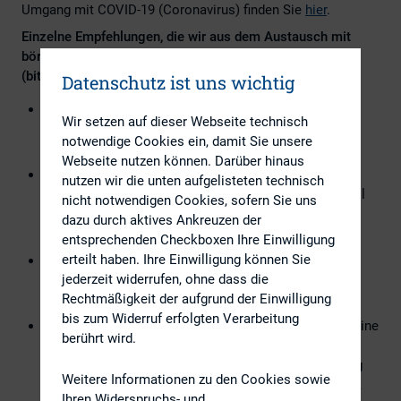
Umgang mit COVID-19 (Coronavirus) finden Sie
hier
.
Einzelne Empfehlungen, die wir aus dem Austausch mit
börsennotierten Unternehmen zusammengestellt haben
(bitte nur als Anregung verstehen):
Datenschutz ist uns wichtig
Nehmen Sie mit dem für den Veranstaltungsort
Wir setzen auf dieser Webseite technisch
zuständigen Gesundheitsamt Kontakt auf und fragen
notwendige Cookies ein, damit Sie unsere
nach evtl. besonderen Vorgaben.
Webseite nutzen können. Darüber hinaus
Da diese Vorgaben voraussichtlich nicht
nutzen wir die unten aufgelisteten technisch
rechtsverbindlich sein werden, klären Sie in jedem Fall
nicht notwendigen Cookies, sofern Sie uns
mit Ihrer Rechtsabteilung ab, welche Vorgaben
dazu durch aktives Ankreuzen der
umgesetzt werden können/sollen/müssen.
entsprechenden Checkboxen Ihre Einwilligung
erteilt haben. Ihre Einwilligung können Sie
Fragen Sie bei dem entsprechenden Hallenbetreiber
jederzeit widerrufen, ohne dass die
nach, wie aktuell bei vergleichbaren
Rechtmäßigkeit der aufgrund der Einwilligung
Großveranstaltungen verfahren wird.
bis zum Widerruf erfolgten Verarbeitung
Klären Sie im Vorfeld, ob und wie Sie die HV auch online
berührt wird.
übertragen können. Rechtliche Bestimmungen hierzu
finden Sie im
Aktiengesetz § 118
. In der HV-Einladung
Weitere Informationen zu den Cookies sowie
könnte dann auf die Möglichkeit hingewiesen werden,
Ihren Widerspruchs- und