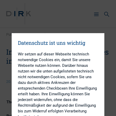
Publikation
|
Integrated reporting improves institutional IR
Datenschutz ist uns wichtig
Integrated reporting improves
Wir setzen auf dieser Webseite technisch
institutional IR
notwendige Cookies ein, damit Sie unsere
Webseite nutzen können. Darüber hinaus
nutzen wir die unten aufgelisteten technisch
nicht notwendigen Cookies, sofern Sie uns
20. Oktober 2014
dazu durch aktives Ankreuzen der
entsprechenden Checkboxen Ihre Einwilligung
erteilt haben. Ihre Einwilligung können Sie
jederzeit widerrufen, ohne dass die
Themengebiet
ESG (inkl. Nachhaltigkeit &
Rechtmäßigkeit der aufgrund der Einwilligung
Governance)
bis zum Widerruf erfolgten Verarbeitung