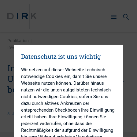
Publikation
|
Investor Relations: Diese Unternehmen machen es am ...
Datenschutz ist uns wichtig
Investor Relations: Diese
Wir setzen auf dieser Webseite technisch
Unternehmen machen es am
notwendige Cookies ein, damit Sie unsere
Webseite nutzen können. Darüber hinaus
besten
nutzen wir die unten aufgelisteten technisch
nicht notwendigen Cookies, sofern Sie uns
dazu durch aktives Ankreuzen der
entsprechenden Checkboxen Ihre Einwilligung
3. Juni 2015
erteilt haben. Ihre Einwilligung können Sie
jederzeit widerrufen, ohne dass die
Rechtmäßigkeit der aufgrund der Einwilligung
bis zum Widerruf erfolgten Verarbeitung