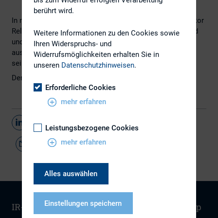
berührt wird.
In neun Kategorien ist gestern Abend der Deutsche Investor
Relations Preis vergeben worden. Telefónica Deutschland
Weitere Informationen zu den Cookies sowie
und die Deutsche Telekom wurden jeweils zweimal
Ihren Widerspruchs- und
ausgezeichnet. Ihr Erfolgsgeheimnis: Sehr gut erreichbar
Widerrufsmöglichkeiten erhalten Sie in
sein und schnell reagieren.
unseren
Datenschutzhinweisen
.
Den gesamten Artikel finden Sie
hier
Erforderliche Cookies
mehr erfahren
Teilen
Leistungsbezogene Cookies
mehr erfahren
Alles auswählen
Einstellungen speichern
IR-Wissen
Kontakt
Newsletter
Sitemap