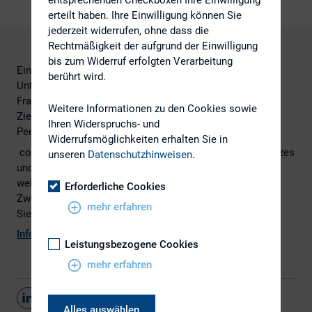
erteilt haben. Ihre Einwilligung können Sie
jederzeit widerrufen, ohne dass die
Rechtmäßigkeit der aufgrund der Einwilligung
bis zum Widerruf erfolgten Verarbeitung
Ein Benchmarking der IR-Aktivitäten kann einem
berührt wird.
Unternehmen je nach Zielrichtung Antworten liefern auf
Fragen wie: Wo stehen wir mit unserer IR-Arbeit? Welche
Weitere Informationen zu den Cookies sowie
Ziele wollen wir künftig erreichen? Was machen unsere
Ihren Widerspruchs- und
Peers und wo können wir vielleicht von ihnen lernen?
Widerrufsmöglichkeiten erhalten Sie in
cometis hat IR-Verantwortliche aus allen deutschen Indizes
unseren
Datenschutzhinweisen
.
und weiteren Aktiengesellschaften gefragt, ob und in
welcher Form sie sich „benchmarken“ und zu welchem
Erforderliche Cookies
Zweck dies geschieht. Die Ergebnisse der Umfrage lesen
mehr erfahren
Sie im aktuellen
IR-Panel
.
Infografik
Leistungsbezogene Cookies
mehr erfahren
Teilen
Alles auswählen