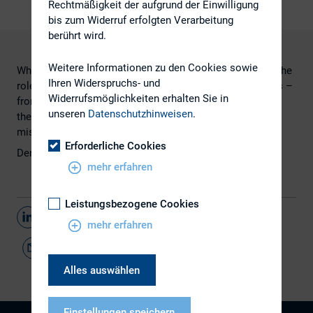
Rechtmäßigkeit der aufgrund der Einwilligung
bis zum Widerruf erfolgten Verarbeitung
berührt wird.
Weitere Informationen zu den Cookies sowie
When I began my career in investor relations, it seemed the
Ihren Widerspruchs- und
role was to keep management teams – particularly CEOs –
Widerrufsmöglichkeiten erhalten Sie in
from saying too much too soon to investors. It’s not that
unseren
Datenschutzhinweisen
.
these senior executives were reckless or looking to
mislead the marketplace.
Erforderliche Cookies
Den Artikel finden Sie
hier.
mehr erfahren
Leistungsbezogene Cookies
Teilen
mehr erfahren
Alles auswählen
Einstellungen speichern