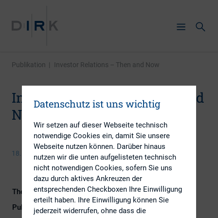
Publikation
|
Investor Relations – Then and Now
Investor Relations – Then and
Datenschutz ist uns wichtig
Now
Wir setzen auf dieser Webseite technisch
notwendige Cookies ein, damit Sie unsere
Webseite nutzen können. Darüber hinaus
18. Juni 2015
nutzen wir die unten aufgelisteten technisch
nicht notwendigen Cookies, sofern Sie uns
dazu durch aktives Ankreuzen der
entsprechenden Checkboxen Ihre Einwilligung
Themengebiet
IR-Kompetenz
erteilt haben. Ihre Einwilligung können Sie
Publikationsform
Externe Publikationen
jederzeit widerrufen, ohne dass die