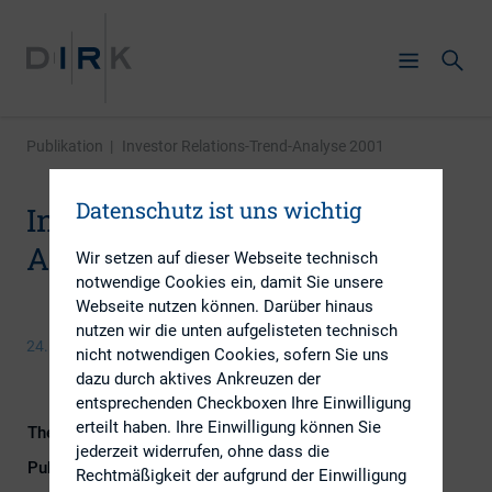
Publikation
|
Investor Relations-Trend-Analyse 2001
Datenschutz ist uns wichtig
Investor Relations-Trend-
Analyse 2001
Wir setzen auf dieser Webseite technisch
notwendige Cookies ein, damit Sie unsere
Webseite nutzen können. Darüber hinaus
nutzen wir die unten aufgelisteten technisch
24. September 2013
nicht notwendigen Cookies, sofern Sie uns
dazu durch aktives Ankreuzen der
entsprechenden Checkboxen Ihre Einwilligung
erteilt haben. Ihre Einwilligung können Sie
Themengebiet
Investoren
jederzeit widerrufen, ohne dass die
Publikationsform
Externe Publikationen
Rechtmäßigkeit der aufgrund der Einwilligung