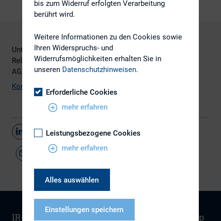
bis zum Widerruf erfolgten Verarbeitung
berührt wird.
Weitere Informationen zu den Cookies sowie
Ihren Widerspruchs- und
Unterstützt wurde die Umfrage vom Deutscher Investor
Widerrufsmöglichkeiten erhalten Sie in
Relations Kreis (DIRK) e.V. und der Gontard & MetallBank
unseren
Datenschutzhinweisen
.
AG.
Komplette Studie
(PDF)
Erforderliche Cookies
mehr erfahren
Teilen
Leistungsbezogene Cookies
mehr erfahren
Alles auswählen
Einstellungen speichern
IR-Wissen
Kontakt
Newsletter
Sitemap