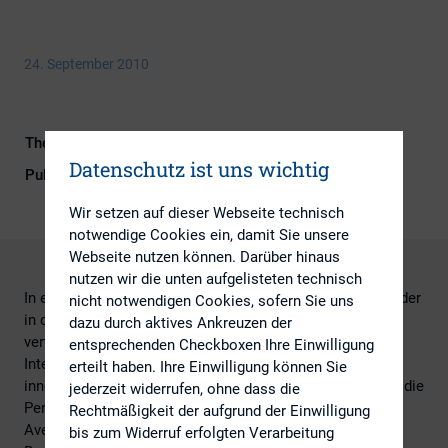
24. September 2010
Themengebiet
Digitalisierung
Datenschutz ist uns wichtig
Publikationsform
DIRK-Publikationen
Wir setzen auf dieser Webseite technisch
notwendige Cookies ein, damit Sie unsere
Webseite nutzen können. Darüber hinaus
nutzen wir die unten aufgelisteten technisch
In einer Vollerhebung werden die Social-Web-Aktivitäten der
nicht notwendigen Cookies, sofern Sie uns
in den Börsenindizes DAX, TecDAX, MDAX und SDAX
dazu durch aktives Ankreuzen der
vertretenen Unternehmen sowohl auf den eigenen
entsprechenden Checkboxen Ihre Einwilligung
Internetseiten als auch auf externen Web-2.0-Plattformen
erteilt haben. Ihre Einwilligung können Sie
innerhalb eines halben Jahres analysiert. Zusätzlich wird die
jederzeit widerrufen, ohne dass die
Performance der Unternehmen im Dow Jones Industrial
Rechtmäßigkeit der aufgrund der Einwilligung
Average untersucht. Herausgekommen ist eine
bis zum Widerruf erfolgten Verarbeitung