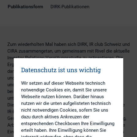
Publikationsform
DIRK-Publikationen
Zum wiederholten Mal haben sich DIRK, IR club Schweiz und
CIRA zusammengetan, um gemeinsam mit Rivel die aktuelle
Investor Relations-Vergütungsstudie zu präsentieren. Die
Ergebnisse sollen ein wichtiges Werkzeug für alle IROs
Datenschutz ist uns wichtig
darstellen, um ein besseres Verständnis für ihre Tätigkeit
und das Arbeitsumfeld zu gewinnen. Unser Ziel ist es,
Wir setzen auf dieser Webseite technisch
unseren Mitgliedern wertvolle Einblicke zu bieten und sie
notwendige Cookies ein, damit Sie unsere
bei ihrer beruflichen Weiterentwicklung im IR-Bereich zu
Webseite nutzen können. Darüber hinaus
unterstützen.
nutzen wir die unten aufgelisteten technisch
Die Studie zeichnet ein präzises Bild über die europäische
nicht notwendigen Cookies, sofern Sie uns
IR-Branche in Bezug auf Faktoren wie die
dazu durch aktives Ankreuzen der
Geschlechterverteilung, Gehaltsspannen, Alter, Ausbildung,
entsprechenden Checkboxen Ihre Einwilligung
Arbeitszeiten und Reisetagen. Darüber hinaus erhalten Sie
erteilt haben. Ihre Einwilligung können Sie
Einblicke in typische IR-Ziele, Berichtslinien innerhalb des
jederzeit widerrufen, ohne dass die