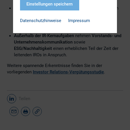
Einstellungen speichern
Die
Größe der IR-Abteilungen
in Europa liegt zwischen
zwei und drei Vollzeit-IR-Fachleuten, wobei größere
Datenschutzhinweise
Impressum
Unternehmen über entsprechend mehr Mitarbeiter
verfügen.
Außerhalb der IR-Kernaufgaben
nehmen
Vorstands- und
Unternehmenskommunikation
sowie
ESG/Nachhaltigkeit
einen erheblichen Teil der Zeit der
leitenden IROs in Anspruch.
Weitere spannende Erkenntnisse finden Sie in der
vorliegenden
Investor Relations-Vergütungsstudie
.
Teilen