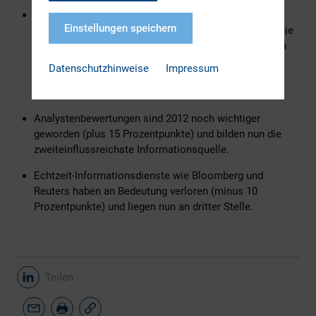
Ein Viertel aller Befragten gab an, dass sie eine
Einstellungen speichern
Investitionsentscheidung getroffen haben, nachdem sie
einen Blog-Eintrag gelesen haben; einer von acht nach
einer Twitter-Information. Letzteres ist eine
Datenschutzhinweise
Impressum
Verdreifachung im Vergleich zu 2010. (12% in 2012
versus 4% in 2010).
Analystenbewertungen sind 2012 noch wichtiger
geworden (plus 15 Prozentpunkte) und bilden nun die
zweiteinflussreichste Informationsquelle.
Echtzeit-Informationsdienste wie Bloomberg und
Reuters haben an Bedeutung verloren (minus 10
Prozentpunkte) und liegen nun an dritter Stelle.
Teilen