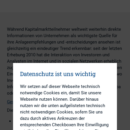
Während Kapitalmarktteilnehmer weltweit weiterhin direkte
Informationen von Unternehmen als wichtigste Quelle für
ihre Anlageempfehlungen und -entscheidungen ansehen ist
gleichzeitig ein eindeutiger Trend erkennbar: seit der letzten
Erhebung 2010 hat die Interaktion von Investoren und
Analysten im Internet und in sozialen Netzwerken erheblich
zugenommen. Online-Aktivitäten haben einen zunehmenden
Datenschutz ist uns wichtig
Einfluss auf das Anlageverhalten, insbesondere in Asien wo
Investoren mit größerer Wahrscheinlichkeit auf digitale
Wir setzen auf dieser Webseite technisch
Informationskanäle zurückgreifen, als Investoren in Europa
notwendige Cookies ein, damit Sie unsere
oder in den USA.
Webseite nutzen können. Darüber hinaus
Gesamte Studie
nutzen wir die unten aufgelisteten technisch
Die zentrale Ergebnisse der Studie in der Übersicht:
nicht notwendigen Cookies, sofern Sie uns
dazu durch aktives Ankreuzen der
Für 57 Prozent aller Befragten sind „von Unternehmen
entsprechenden Checkboxen Ihre Einwilligung
direkt veröffentlichte Informationen“ die